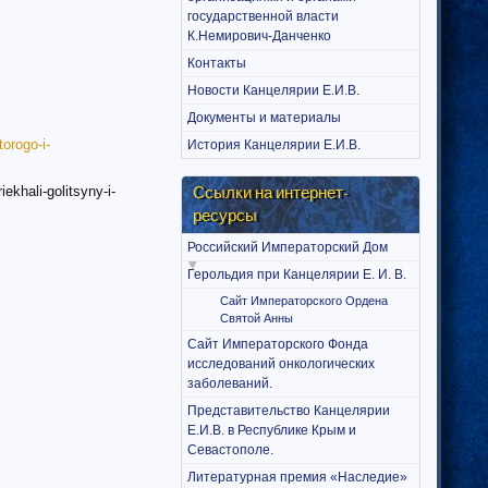
государственной власти
К.Немирович-Данченко
Контакты
Новости Канцелярии Е.И.В.
Документы и материалы
orogo-i-
История Канцелярии Е.И.В.
ekhali-golitsyny-i-
Ссылки на интернет-
ресурсы
Российский Императорский Дом
Герольдия при Канцелярии Е. И. В.
Сайт Императорского Ордена
Святой Анны
Сайт Императорского Фонда
исследований онкологических
заболеваний.
Представительство Канцелярии
Е.И.В. в Республике Крым и
Севастополе.
Литературная премия «Наследие»