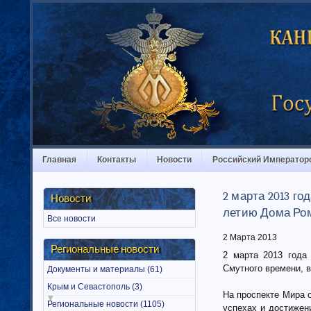
Главная
Контакты
Новости
Российский Император
2 марта 2013 г
Новости
летию Дома Ро
Все новости
2 Марта 2013
Региональные новости
2 марта 2013 года
Смутного времени, 
Документы и материалы (61)
Крым и Севастополь (3)
На проспекте Мира 
Региональные новости (1105)
успехах и достижен