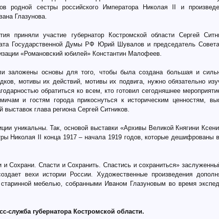
ков родной сестры российского Императора Николая II и произведе
вана Глазунова.
тия приняли участие губернатор Костромской области Сергей Ситни
рата Государственной Думы РФ Юрий Шувалов и председатель Совета
изации «Романовский юбилей» Константин Малофеев.
ли заложены основы для того, чтобы была создана большая и сильн
дков, мотивы их действий, мотивы их подвига, нужно обязательно изуч
агодарностью обратиться ко всем, кто готовил сегодняшнее мероприяти
мичам и гостям города прикоснуться к историческим ценностям, выс
й выставок глава региона Сергей Ситников.
иции уникальны. Так, основой выставки «Архивы Великой Княгини Ксен
тры Николая II конца 1917 – начала 1919 годов, которые дешифрованы 
и и Сохрани. Спасти и Сохранить. Спастись и сохраниться» заслуженны
создает вехи истории России. Художественные произведения дополн
 старинной мебелью, собранными Иваном Глазуновым во время экспе
сс-служба губернатора Костромской области.