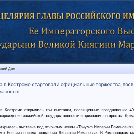
ский Дом
ода в Костроме стартовали официальные торжества, пос
мановых.
 в Костроме открылись три выставки, посвященные празднованию 40
возрождения российской государственности и призвания на престол Дом
открылась выставка под открытым небом «Триумф Империи Романовых»
иях России периода правления Династии Романовых. В Романовском м