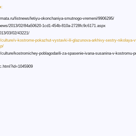
ж:
ormata.ru/listnews/letiyu-okonchaniya-smutnogo-vremeni/9906295/
/news/2013/02/84a50620-1cd1-454b-810a-2728fc9c6171.aspx
/2013/03/02/43221/
/culture/v-kostrome-pokazhut-vystavki-ili-glazunova-arkhivy-sestry-nikolaya-vt
mp/
/culture/kostromichey-poblagodarili-za-spasenie-ivana-susanina-v-kostromu-pri
doc.html?id=1045909