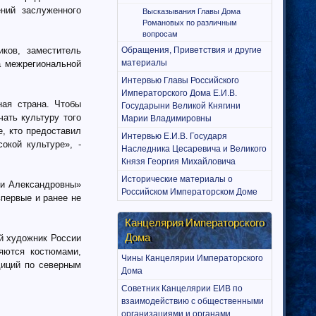
ний заслуженного
Высказывания Главы Дома
Романовых по различным
вопросам
ков, заместитель
Обращения, Приветствия и другие
материалы
 межрегиональной
Интервью Главы Российского
Императорского Дома Е.И.В.
ая страна. Чтобы
Государыни Великой Княгини
ать культуру того
Марии Владимировны
е, кто предоставил
Интервью Е.И.В. Государя
окой культуре», -
Наследника Цесаревича и Великого
Князя Георгия Михайловича
Исторические материалы о
ии Александровны»
Российском Императорском Доме
впервые и ранее не
Канцелярия Императорского
Дома
й художник России
яются костюмами,
Чины Канцелярии Императорского
диций по северным
Дома
Советник Канцелярии ЕИВ по
взаимодействию с общественными
организациями и органами