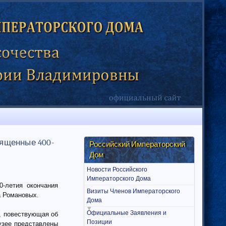
вященные 400-
Российский Императорский
Дом
Новости Российского
Императорского Дома
0-летия окончания
Визиты Членов Императорского
а Романовых.
Дома
Официальные Заявления и
, повествующая об
Позиции
узее представлены