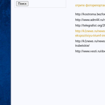
Калмыкия (6)
отрите фоторепорта
Калужская область (37)
Кабардино-Балкарская
http://kostroma.bezf
республика
http://www.adm44.ru
Камчатский край (4)
http://telegrafist.org
Карачаево-Черкеская республика
http://k1news.ru/news
Карелия (7)
ekspozitsiyu-triumf-i
Кемеровская область (7)
Кировская область (6)
http://k1news.ru/news
trubetskie/
Коми республика (3)
Краснодарский край (7)
http://www.vesti.ru/
Курганская область (2)
Красноярский край (7)
Костромская область (82)
Курская область (3)
Ленинградская область (13)
Липецкая область (6)
Магаданская область (3)
Марий Эл (5)
Мордовия республика
Мурманская область (7)