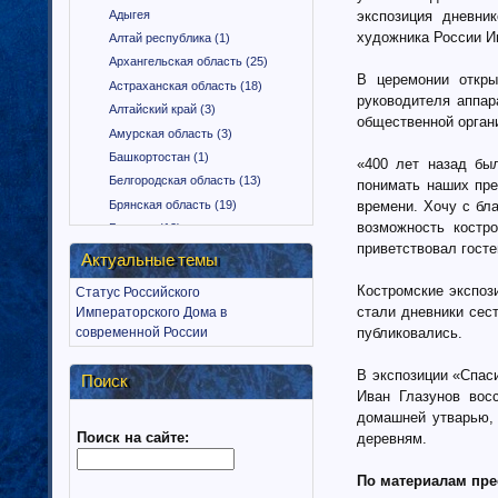
Адыгея
экспозиция дневни
художника России И
Алтай республика (1)
Архангельская область (25)
В церемонии откры
Астраханская область (18)
руководителя аппа
Алтайский край (3)
общественной орган
Амурская область (3)
Башкортостан (1)
«400 лет назад бы
Белгородская область (13)
понимать наших пре
Брянская область (19)
времени. Хочу с бл
возможность костро
Бурятия (12)
приветствовал госте
Владимирская область (15)
Актуальные темы
Вологодская область (9)
Костромские экспоз
Статус Российского
Воронежская область (18)
стали дневники сес
Императорского Дома в
Дагестан (1)
современной России
публиковались.
Еврейская автономная область
(1)
В экспозиции «Спас
Поиск
Забайкальский край (2)
Иван Глазунов вос
Ингушетия (18)
домашней утварью,
Поиск на сайте:
Иркутская область (11)
деревням.
Ивановская область (10)
По материалам пре
Калининградская область (9)