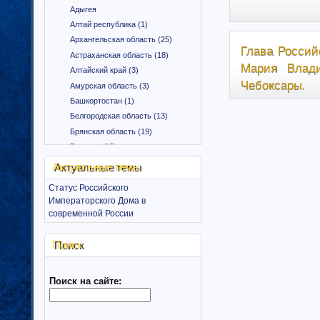
Адыгея
Алтай республика (1)
Архангельская область (25)
Глава Россий
Астраханская область (18)
Мария Влади
Алтайский край (3)
Чебоксары.
Амурская область (3)
Башкортостан (1)
Белгородская область (13)
Брянская область (19)
Бурятия (12)
Владимирская область (15)
Актуальные темы
Вологодская область (9)
Статус Российского
Воронежская область (18)
Императорского Дома в
Дагестан (1)
современной России
Еврейская автономная область
(1)
Поиск
Забайкальский край (2)
Ингушетия (18)
Поиск на сайте:
Иркутская область (11)
Ивановская область (10)
Калининградская область (9)