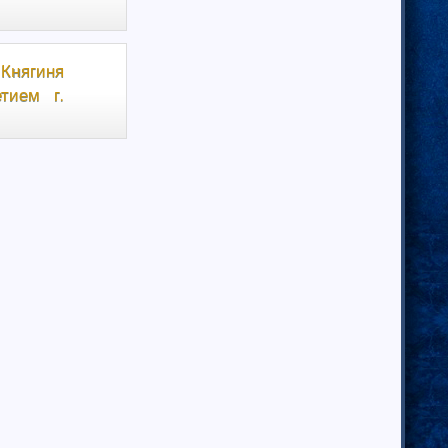
 Княгиня
тием г.