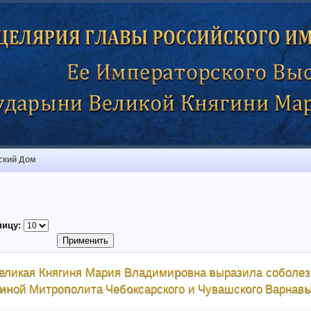
ский Дом
ницу:
еликая Княгиня Мария Владимировна выразила соболе
нчиной Митрополита Чебоксарского и Чувашского Варнавы