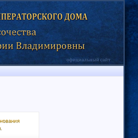
знования
.