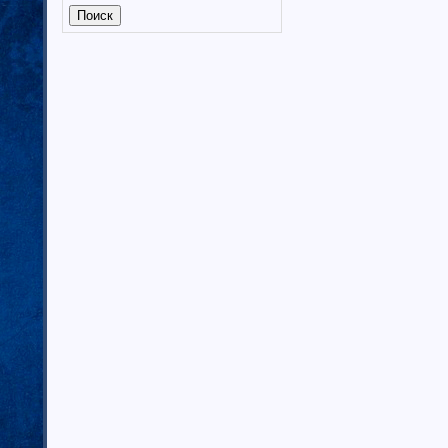
Калмыкия (6)
Калужская область (37)
Кабардино-Балкарская
республика
Камчатский край (4)
Карачаево-Черкеская республика
Карелия (7)
Кемеровская область (7)
Кировская область (6)
Коми республика (3)
Краснодарский край (7)
Курганская область (2)
Красноярский край (7)
Костромская область (82)
Курская область (3)
Ленинградская область (13)
Липецкая область (6)
Магаданская область (3)
Марий Эл (5)
Мордовия республика
Мурманская область (7)