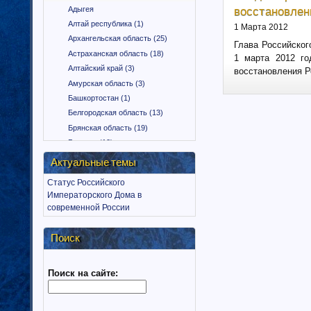
восстановлен
Адыгея
Алтай республика (1)
1 Марта 2012
Архангельская область (25)
Глава Российског
Астраханская область (18)
1 марта 2012 го
Алтайский край (3)
восстановления Р
Амурская область (3)
Башкортостан (1)
Белгородская область (13)
Брянская область (19)
Бурятия (12)
Владимирская область (15)
Актуальные темы
Вологодская область (9)
Статус Российского
Воронежская область (18)
Императорского Дома в
Дагестан (1)
современной России
Еврейская автономная область
(1)
Поиск
Забайкальский край (2)
Ингушетия (18)
Поиск на сайте:
Иркутская область (11)
Ивановская область (10)
Калининградская область (9)