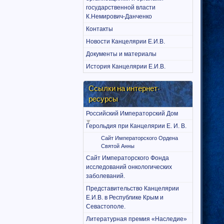
государственной власти
К.Немирович-Данченко
Контакты
Новости Канцелярии Е.И.В.
Документы и материалы
История Канцелярии Е.И.В.
Ссылки на интернет-
ресурсы
Российский Императорский Дом
Герольдия при Канцелярии Е. И. В.
Сайт Императорского Ордена
Святой Анны
Сайт Императорского Фонда
исследований онкологических
заболеваний.
Представительство Канцелярии
Е.И.В. в Республике Крым и
Севастополе.
Литературная премия «Наследие»