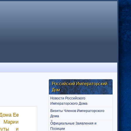
Российский Императорский
Дом
Новости Российского
Императорского Дома
Визиты Членов Императорского
 Дома Ее
Дома
 Марии
Официальные Заявления и
муты и
Позиции