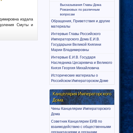
Высказывания Главы Дома
Романовых по различным
вопросам
адимировна издала
Обращения, Приветствия и другие
одоления Смуты и
материалы
Интервью Главы Российского
Императорского Дома Е.И.В.
Государыни Великой Княгини
Марии Владимировны
Интервью Е.И.В. Государя
Наследника Цесаревича и Великого
Князя Георгия Михайловича
Исторические материалы о
Российском Императорском Доме
Канцелярия Императорского
Дома
Чины Канцелярии Императорского
Дома
Советник Канцелярии ЕИВ по
взаимодействию с общественными
организациями и органами