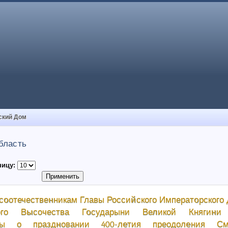
ский Дом
бласть
ницу:
соотечественникам Главы Российского Императорского
кого Высочества Государыни Великой Княгини
ны о праздновании 400-летия преодоления С