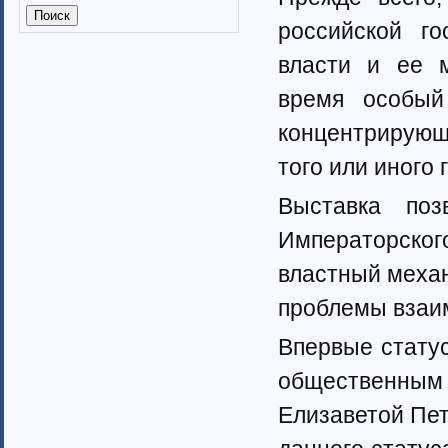
Калмыкия (6)
российской го
Калужская область (37)
Кабардино-Балкарская
власти и ее 
республика
Камчатский край (4)
время особый
Карачаево-Черкеская республика
концентрирующ
Карелия (7)
Кемеровская область (7)
того или иного 
Кировская область (6)
Коми республика (3)
Выставка поз
Краснодарский край (7)
Императорског
Курганская область (2)
Красноярский край (7)
властный меха
Костромская область (82)
проблемы взаим
Курская область (3)
Ленинградская область (13)
Впервые стату
Липецкая область (6)
Магаданская область (3)
общественны
Марий Эл (5)
Елизаветой Пет
Мордовия республика
Мурманская область (7)