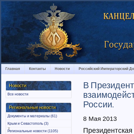
Главная
Контакты
Новости
Российский Императорский Д
В Президент
Новости
взаимодейст
Все новости
России.
Региональные новости
Документы и материалы (61)
8 Мая 2013
Крым и Севастополь (3)
Президентская
Региональные новости (1105)