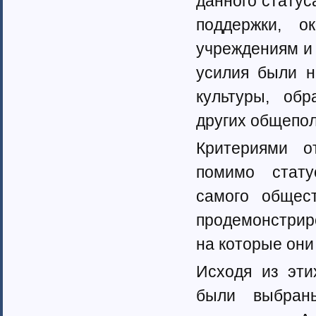
данного статус
Ненецкий автономный округ (1)
Нижегородская область (34)
поддержки, о
Новгородская область (8)
учреждениям и
Новосибирская область (10)
Омская область (13)
усилия были н
Оренбургская область (1)
культуры, обр
Орловская область (11)
Пензенская область (4)
других общепол
Пермский край (40)
Приморский край (5)
Критериями о
Псковская область (6)
помимо стату
Ростовская область (9)
Самарская область (13)
самого общест
Саратовская область (8)
Саха (Якутия) республика (1)
продемонстрир
Волгоградская область (29)
на которые они
Сахалинская область (3)
Свердловская область (66)
Исходя из эти
Северная Осетия-Алания (2)
Смоленская область (5)
были выбран
Ставропольский край (4)