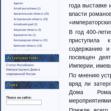
Адыгея
года выставке 
Алтай республика (1)
власти романов
Архангельская область (25)
Астраханская область (18)
«императорски
Алтайский край (3)
Амурская область (3)
В год 400-лет
Башкортостан (1)
приступила 
Белгородская область (13)
Брянская область (19)
содержанию и 
Бурятия (12)
посвящен деят
Владимирская область (15)
Актуальные темы
Вологодская область (9)
Империи, имевш
Статус Российского
Воронежская область (18)
Императорского Дома в
Дагестан (1)
По мнению устр
современной России
Еврейская автономная область
(1)
вряд ли затер
Поиск
Забайкальский край (2)
Дома Роман
Ингушетия (18)
Поиск на сайте:
Иркутская область (11)
мероприятиями
Ивановская область (10)
Калининградская область (9)
Прежде всего,