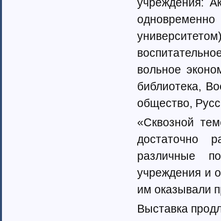
учреждения: А
Тамбовская область (6)
Татарстан (11)
одновремен
Тверская область (7)
университето
Томская область (5)
Тульская область (28)
воспитательно
Тюменская область (58)
Тыва республика
вольное эконо
Удмуртия (7)
библиотека, В
Ульяновская область (4)
Хабаровский край (5)
общество, Русс
Ханты-Мансийский автономный
округ (4)
«Сквозной тем
Хакасия (1)
достаточно р
Чеченская Республика (1)
Челябинская область (16)
различные п
Чувашия (30)
Чукотский автономный округ (1)
учреждения и о
Ямало-Ненецкий автономный
им оказывали 
округ (1)
Ярославская область (15)
Выставка продл
Белоруссия (4)
Украина (90)