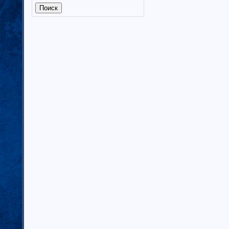
Калмыкия (6)
Калужская область (37)
Кабардино-Балкарская
республика
Камчатский край (4)
Карачаево-Черкеская республика
Карелия (7)
Кемеровская область (7)
Кировская область (6)
Коми республика (3)
Краснодарский край (7)
Курганская область (2)
Красноярский край (7)
Костромская область (82)
Курская область (3)
Ленинградская область (13)
Липецкая область (6)
Магаданская область (3)
Марий Эл (5)
Мордовия республика
Мурманская область (7)