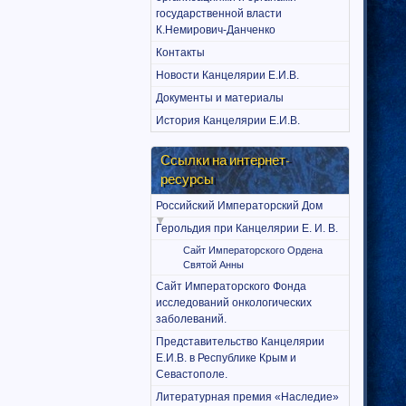
государственной власти
К.Немирович-Данченко
Контакты
Новости Канцелярии Е.И.В.
Документы и материалы
История Канцелярии Е.И.В.
Ссылки на интернет-
ресурсы
Российский Императорский Дом
Герольдия при Канцелярии Е. И. В.
Сайт Императорского Ордена
Святой Анны
Сайт Императорского Фонда
исследований онкологических
заболеваний.
Представительство Канцелярии
Е.И.В. в Республике Крым и
Севастополе.
Литературная премия «Наследие»