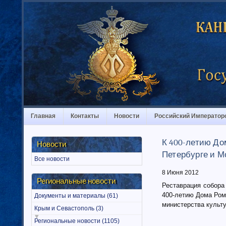
Главная
Контакты
Новости
Российский Император
К 400-летию До
Новости
Петербурге и М
Все новости
8 Июня 2012
Региональные новости
Реставрация собора
400-летию Дома Ром
Документы и материалы (61)
министерства культ
Крым и Севастополь (3)
Региональные новости (1105)