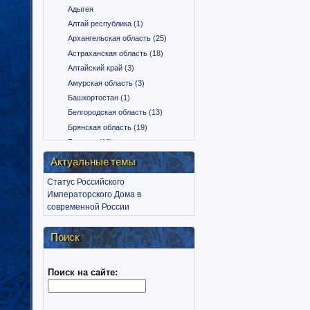
Адыгея
Алтай республика (1)
Архангельская область (25)
Астраханская область (18)
Алтайский край (3)
Амурская область (3)
Башкортостан (1)
Белгородская область (13)
Брянская область (19)
Бурятия (12)
Владимирская область (15)
Актуальные темы
Вологодская область (9)
Статус Российского
Воронежская область (18)
Императорского Дома в
Дагестан (1)
современной России
Еврейская автономная область
(1)
Поиск
Забайкальский край (2)
Ингушетия (18)
Поиск на сайте:
Иркутская область (11)
Ивановская область (10)
Калининградская область (9)