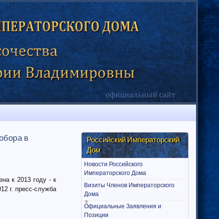
обора в
Российский Императорский
Дом
Новости Российского
Императорского Дома
а к 2013 году - к
Визиты Членов Императорского
12 г. пресс-служба
Дома
Официальные Заявления и
Позиции