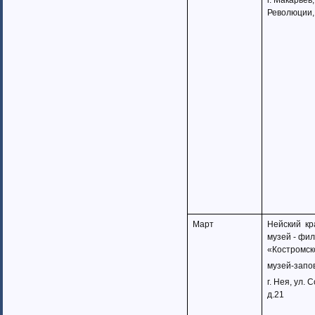
г. Макарьев,
Казахстан (1)
Революции,
Таджикистан
Узбекистан (6)
Москва (159)
страны Прибалтики (23)
Московская область (50)
Скандинавия (3)
Соединенные Штаты Америки (11)
Австралия (1)
Израиль
Канада (3)
Рязанская область (34)
Санкт-Петербург (134)
Приднестровская Республика (19)
Европейские страны (65)
Март
Нейский
кр
музей - фи
«Костромск
музей-запо
г. Нея, ул. 
д.21