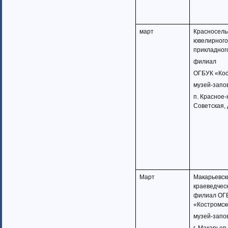
Тамбовская область (6)
Татарстан (11)
Тверская область (7)
март
Красносель
Томская область (5)
ювелирного
Тульская область (28)
прикладного
Тюменская область (58)
филиал
Тыва республика
ОГБУК «Ко
Удмуртия (7)
музей-запо
Ульяновская область (4)
п. Красное-
Хабаровский край (5)
Советская, 
Ханты-Мансийский автономный
округ (4)
Хакасия (1)
Чеченская Республика (1)
Челябинская область (16)
Чувашия (30)
Чукотский автономный округ (1)
Март
Макарьевск
Ямало-Ненецкий автономный
краеведческ
округ (1)
филиал ОГ
Ярославская область (15)
«Костромск
Белоруссия (4)
музей-запо
Украина (90)