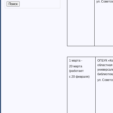
ул. Советск
Калмыкия (6)
Калужская область (37)
Кабардино-Балкарская
республика
Камчатский край (4)
Карачаево-Черкеская республика
Карелия (7)
Кемеровская область (7)
Кировская область (6)
Коми республика (3)
Краснодарский край (7)
Курганская область (2)
1 марта -
ОГБУК «Ко
областная
Красноярский край (7)
20 марта
универсал
(работает
Костромская область (82)
библиотек
Курская область (3)
с 20 февраля)
ул. Советс
Ленинградская область (13)
Липецкая область (6)
Магаданская область (3)
Марий Эл (5)
Мордовия республика
Мурманская область (7)