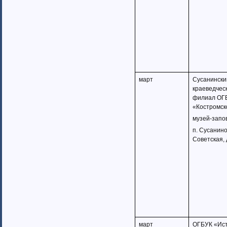
март
Сусанински
краеведческ
филиал ОГ
«Костромск
музей-запо
п. Сусанино
Советская, 
март
ОГБУК «Ист