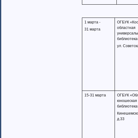
Ненецкий автономный округ (1)
Нижегородская область (34)
Новгородская область (8)
Новосибирская область (10)
1 марта -
ОГБУК «Ко
областная
Омская область (13)
31 марта
универсаль
Оренбургская область (1)
библиотека
Орловская область (11)
ул. Советск
Пензенская область (4)
Пермский край (40)
Приморский край (5)
Псковская область (6)
Ростовская область (9)
Самарская область (13)
Саратовская область (8)
Саха (Якутия) республика (1)
15-31 марта
ОГБУК «Об
Волгоградская область (29)
юношеская
библиотека
Сахалинская область (3)
Кинешемско
Свердловская область (66)
д.33
Северная Осетия-Алания (2)
Смоленская область (5)
Ставропольский край (4)