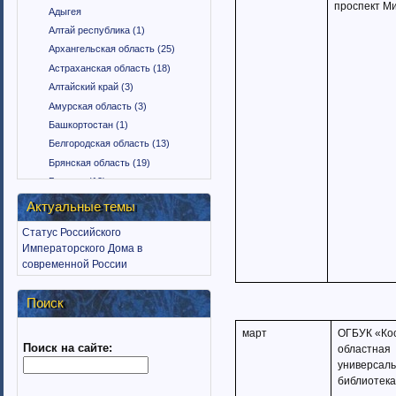
проспект Ми
Адыгея
Алтай республика (1)
Архангельская область (25)
Астраханская область (18)
Алтайский край (3)
Амурская область (3)
Башкортостан (1)
Белгородская область (13)
Брянская область (19)
Бурятия (12)
Владимирская область (15)
Актуальные темы
Вологодская область (9)
Статус Российского
Воронежская область (18)
Императорского Дома в
Дагестан (1)
современной России
Еврейская автономная область
(1)
Поиск
Забайкальский край (2)
Ингушетия (18)
март
ОГБУК «Ко
Поиск на сайте:
Иркутская область (11)
областная
универсаль
Ивановская область (10)
библиотека
Калининградская область (9)