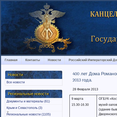
Главная
Контакты
Новости
Российский Императорский Д
400 лет Дома Романо
Новости
2013 года.
Все новости
28 Февраля 2013
Региональные новости
9 марта
ОГБУК «Кос
Документы и материалы (61)
15.30-16.30
музей-запо
Крым и Севастополь (3)
(здание бы
Дворянского
Региональные новости (1105)