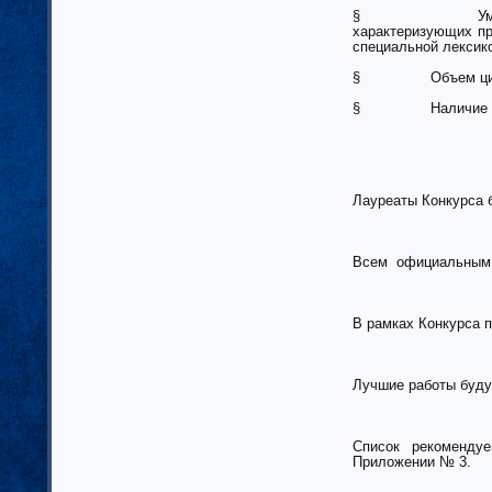
Тамбовская область (6)
§ Умение участн
Татарстан (11)
характеризующих пр
специальной лексико
Тверская область (7)
Томская область (5)
§ Объем цити
Тульская область (28)
§ Наличие ссыло
Тюменская область (58)
Тыва республика
Удмуртия (7)
Ульяновская область (4)
Лауреаты Конкурса 
Хабаровский край (5)
Ханты-Мансийский автономный
округ (4)
Всем официальным У
Хакасия (1)
Чеченская Республика (1)
В рамках Конкурса 
Челябинская область (16)
Чувашия (30)
Чукотский автономный округ (1)
Лучшие работы буду
Ямало-Ненецкий автономный
округ (1)
Ярославская область (15)
Список рекомендуем
Приложении № 3.
Белоруссия (4)
Украина (90)