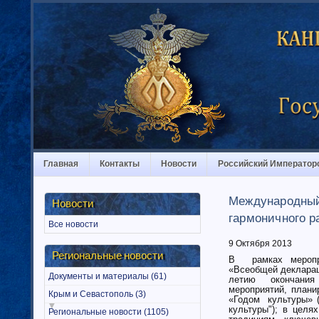
Главная
Контакты
Новости
Российский Император
Международный 
Новости
гармоничного р
Все новости
9 Октября 2013
Региональные новости
В рамках меропри
«Всеобщей декларац
Документы и материалы (61)
летию окончания 
мероприятий, план
Крым и Севастополь (3)
«Годом культуры» (
культуры"); в целя
Региональные новости (1105)