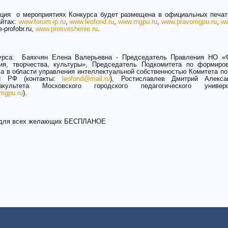
ция о мероприятиях Конкурса будет размещена в официальных печат
сайтах:
www.forum-ip.ru
,
www.leofond.ru
,
www.mgpu.ru
,
www.pravomgpu.ru
,
ww
e-profobr.ru,
www.prosveshenie.ru
.
урса: Баяхчян Елена Валерьевна - Председатель Правления НО «
ния, творчества, культуры», Председатель Подкомитета по формиро
ла в области управления интеллектуальной собственностью Комитета по
ПП РФ (контакты:
leofond@mail.ru
), Ростиславлев Дмитрий Алекса
культета Московского городского педагогического универси
.mgpu.ru
).
е для всех желающих БЕСПЛАНОЕ