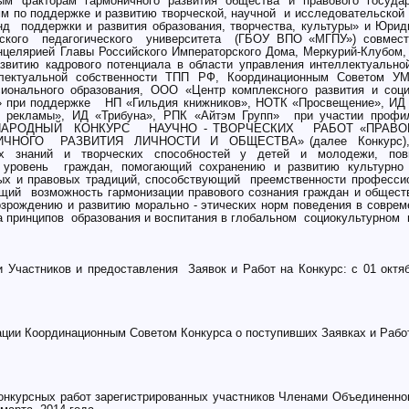
ым факторам гармоничного развития общества и правового госуд
м по поддержке и развитию творческой, научной и исследовательской
 поддержки и развития образования, творчества, культуры» и Юрид
ского педагогического университета (ГБОУ ВПО «МГПУ») совмест
нцелярией Главы Российского Императорского Дома, Меркурий-Клубом
звитию кадрового потенциала в области управления интеллектуальн
ллектуальной собственности ТПП РФ, Координационным Советом У
ионального образования, ООО «Центр комплексного развития и соци
в» при поддержке НП «Гильдия книжников», НОТК «Просвещение», ИД
я рекламы», ИД «Трибуна», РПК «Айтэм Групп» при участии проф
НАРОДНЫЙ КОНКУРС НАУЧНО - ТВОРЧЕСКИХ РАБОТ «ПРАВОВ
ЧНОГО РАЗВИТИЯ ЛИЧНОСТИ И ОБЩЕСТВА» (далее Конкурс), 
х знаний и творческих способностей у детей и молодежи, п
уровень граждан, помогающий сохранению и развитию культурно 
ых и правовых традиций, способствующий преемственности професси
щий возможность гармонизации правового сознания граждан и общест
рождению и развитию морально - этических норм поведения в совре
а принципов образования и воспитания в глобальном социокультурном 
 Участников и предоставления Заявок и Работ на Конкурс: с 01 октя
ии Координационным Советом Конкурса о поступивших Заявках и Работа
нкурсных работ зарегистрированных участников Членами Объединенно