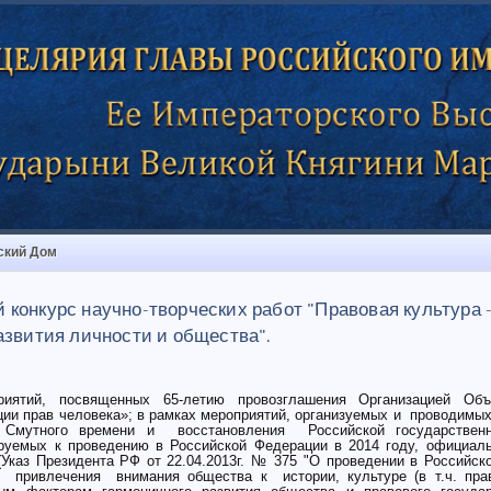
ский Дом
конкурс научно-творческих работ "Правовая культура -
азвития личности и общества".
ятий, посвященных 65-летию провозглашения Организацией Объ
ии прав человека»; в рамках мероприятий, организуемых и проводимых 
Смутного времени и восстановления Российской государствен
ируемых к проведению в Российской Федерации в 2014 году, официа
Указ Президента РФ от 22.04.2013г. № 375 "О проведении в Российск
х привлечения внимания общества к истории, культуре (в т.ч. прав