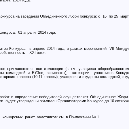
 марта 2014 года.
Конкурса на заседании Объединенного Жюри Конкурса: с 16 по 25 март
Конкурса: 01 апреля 2014 года.
тов Конкурса: в апреле 2014 года, в рамках мероприятий VII Межд
обственность – XXI век».
рсе приглашаются: все желающие (в т.ч. учащиеся общеобразовател
ты колледжей и ВУЗов, аспиранты); категории участников Конку
 старших классов (10-11 классы), учащиеся и студенты колледжей, сту
 работ и определение победителей осуществляет Объединенное Жюри
 будет утвержден и объявлен Организаторами Конкурса до 10 октября 
конкурсных работ участников: см. в Приложении № 1.