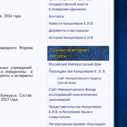
государственной власти
К.Немирович-Данченко
а 2014 года.
Контакты
Новости Канцелярии Е.И.В.
Документы и материалы
История Канцелярии Е.И.В.
ународного Форума
Ссылки на интернет-
ресурсы
Российский Императорский Дом
ьных учреждений,
рса определены в
Герольдия при Канцелярии Е. И. В.
денты и аспиранты
Сайт Императорского Ордена
Святой Анны
Сайт Императорского Фонда
исследований онкологических
 Конкурса. Состав
2013 года.
заболеваний.
Представительство Канцелярии
Е.И.В. в Республике Крым и
Севастополе.
Литературная премия «Наследие»