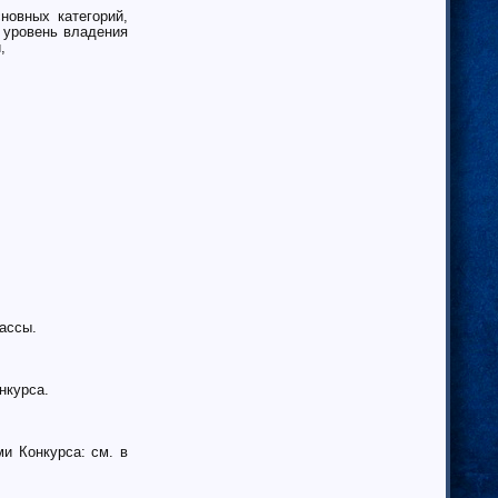
вных категорий,
 уровень владения
,
ассы.
нкурса.
и Конкурса: см. в