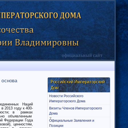
 основа
Российский Императорский
Дом
Новости Российского
Императорского Дома
единенных Наций
в 2013 году к 400-
Визиты Членов Императорского
ности; в рамках
Дома
льно объявленным
ой Федерации Года
Официальные Заявления и
овой), ценностям,
Позиции