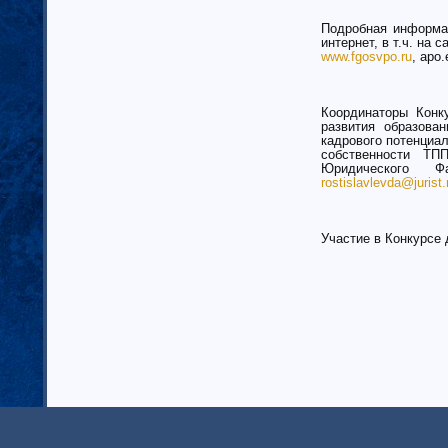
Казахстан (1)
Подробная информа
Таджикистан
интернет, в т.ч. на 
www.fgosvpo.ru
, apo.
Узбекистан (6)
Москва (159)
страны Прибалтики (23)
Координаторы Конк
Московская область (50)
развития образова
кадрового потенциа
Скандинавия (3)
собственности Т
Соединенные Штаты Америки (11)
Юридического Фа
rostislavlevda@jurist
Австралия (1)
Израиль
Канада (3)
Участие в Конкурс
Рязанская область (34)
Санкт-Петербург (134)
Приднестровская Республика (19)
Европейские страны (65)