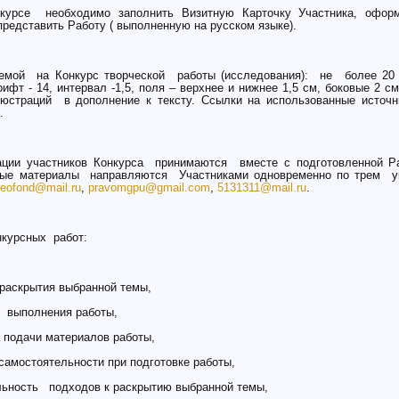
курсе необходимо заполнить Визитную Карточку Участника, офор
редставить Работу ( выполненную на русском языке).
мой на Конкурс творческой работы (исследования): не более 20 
рифт - 14, интервал -1,5, поля – верхнее и нижнее 1,5 см, боковые 2 с
юстраций в дополнение к тексту. Ссылки на использованные источн
.
ции участников Конкурса принимаются вместе с подготовленной Ра
сные материалы направляются Участниками одновременно по трем у
leofond@mail.ru
,
pravomgpu@gmail.com
,
5131311@mail.ru
.
нкурсных работ:
рытия выбранной темы,
олнения работы,
чи материалов работы,
оятельности при подготовке работы,
ь подходов к раскрытию выбранной темы,