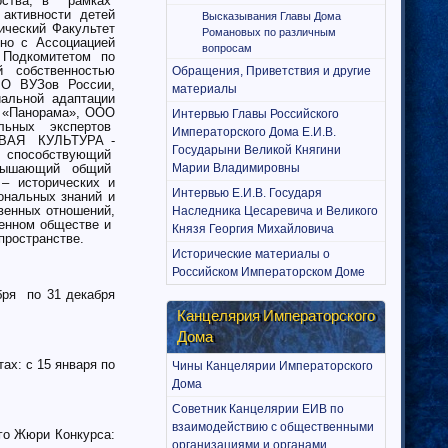
арства; в рамках
 активности детей
Высказывания Главы Дома
ический Факультет
Романовых по различным
но с Ассоциацией
вопросам
, Подкомитетом по
ой собственностью
Обращения, Приветствия и другие
МО ВУЗов России,
материалы
альной адаптации
 «Панорама», ООО
Интервью Главы Российского
ильных экспертов
Императорского Дома Е.И.В.
АЯ КУЛЬТУРА -
Государыни Великой Княгини
способствующий
овышающий общий
Марии Владимировны
– исторических и
Интервью Е.И.В. Государя
ональных знаний и
венных отношений,
Наследника Цесаревича и Великого
менном обществе и
Князя Георгия Михайловича
пространстве.
Исторические материалы о
Российском Императорском Доме
бря по 31 декабря
Канцелярия Императорского
Дома
х: с 15 января по
Чины Канцелярии Императорского
Дома
Советник Канцелярии ЕИВ по
взаимодействию с общественными
го Жюри Конкурса:
организациями и органами