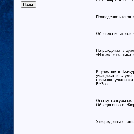
с 01 февраля по 15
Калмыкия (6)
Калужская область (37)
Кабардино-Балкарская
Подведение итогов 
республика
Камчатский край (4)
Карачаево-Черкеская республика
Объявление итогов 
Карелия (7)
Кемеровская область (7)
Награждение Лауреа
Кировская область (6)
«Интеллектуальная с
Коми республика (3)
Краснодарский край (7)
К участию в Конку
Курганская область (2)
учащиеся и студен
Красноярский край (7)
границах: учащиеся
ВУЗов.
Костромская область (82)
Курская область (3)
Ленинградская область (13)
Оценку конкурсных
Липецкая область (6)
Объединенного Жюри
Магаданская область (3)
Марий Эл (5)
Утвержденные темы 
Мордовия республика
Мурманская область (7)