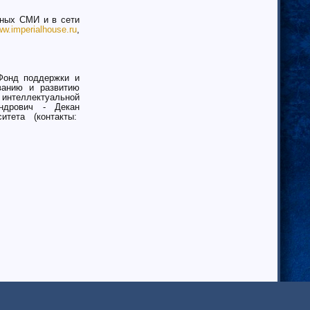
ных СМИ и в сети
w.imperialhouse.ru
,
Фонд поддержки и
ванию и развитию
 интеллектуальной
ндрович - Декан
тета (контакты: