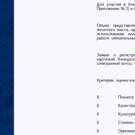
Ненецкий автономный округ (1)
Для участия в Кон
Нижегородская область (34)
Приложение № 2) и п
Новгородская область (8)
Новосибирская область (10)
Объем представляе
Омская область (13)
печатного текста, ш
Оренбургская область (1)
использование илл
работе обязательны
Орловская область (11)
Пензенская область (4)
Пермский край (40)
Заявки о регистра
карточкой. Конкур
Приморский край (5)
электронной почты:
Псковская область (6)
Ростовская область (9)
Самарская область (13)
Критерии оценки ко
Саратовская область (8)
Саха (Якутия) республика (1)
§ Полнота раск
Волгоградская область (29)
Сахалинская область (3)
§ Качество вып
Свердловская область (66)
§ Культура пода
Северная Осетия-Алания (2)
§ Степень самост
Смоленская область (5)
Ставропольский край (4)
§ Оригинальност