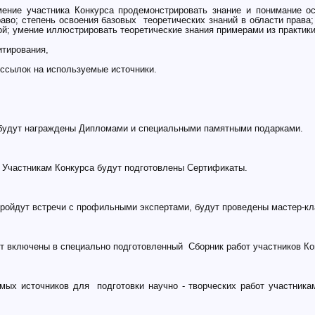
ика Конкурса продемонстрировать знание и понимание осно
аво; степень освоения базовых теоретических знаний в области права;
й; умение иллюстрировать теоретические знания примерами из практики
рования,
к на используемые источники.
будут награждены Дипломами и специальными памятными подарками.
частникам Конкурса будут подготовлены Сертификаты.
пройдут встречи с профильными экспертами, будут проведены мастер-кл
т включены в специально подготовленный Сборник работ участников Ко
ых источников для подготовки научно - творческих работ участникам