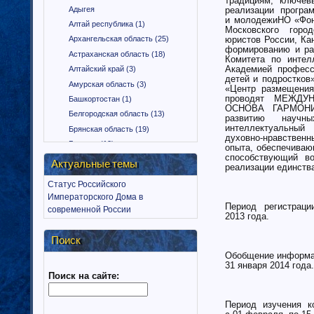
традициям, ключев
Адыгея
реализации програм
и молодежиНО «Фонд
Алтай республика (1)
Московского город
юристов России, Ка
Архангельская область (25)
формированию и ра
Астраханская область (18)
Комитета по инте
Академией професс
Алтайский край (3)
детей и подростко
Амурская область (3)
«Центр размещени
проводят МЕЖДУ
Башкортостан (1)
ОСНОВА ГАРМОНИ
Белгородская область (13)
развитию научны
интеллектуальный 
Брянская область (19)
духовно-нравственн
Бурятия (12)
опыта, обеспечиваю
способствующий воз
Владимирская область (15)
Актуальные темы
реализации единств
Вологодская область (9)
Статус Российского
Воронежская область (18)
Императорского Дома в
Дагестан (1)
Период регистрации
современной России
2013 года.
Еврейская автономная область
(1)
Поиск
Забайкальский край (2)
Обобщение информац
Ингушетия (18)
31 января 2014 года.
Поиск на сайте:
Иркутская область (11)
Ивановская область (10)
Период изучения ко
Калининградская область (9)