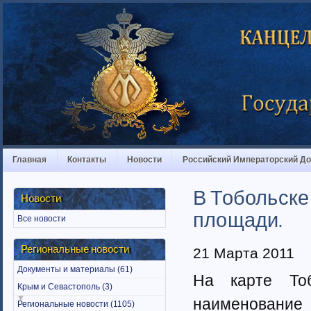
Главная
Контакты
Новости
Российский Императорский Д
В Тобольске
Новости
площади.
Все новости
Региональные новости
21 Марта 2011
Документы и материалы (61)
На карте Тоб
Крым и Севастополь (3)
наименование
Региональные новости (1105)