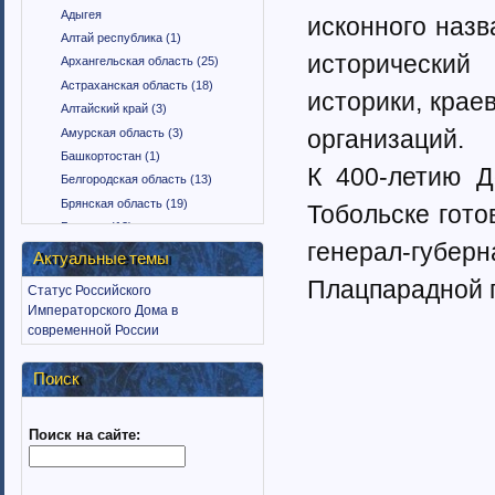
Адыгея
исконного назв
Алтай республика (1)
исторический
Архангельская область (25)
Астраханская область (18)
историки, крае
Алтайский край (3)
организаций.
Амурская область (3)
Башкортостан (1)
К 400-летию Д
Белгородская область (13)
Брянская область (19)
Тобольске гото
Бурятия (12)
генерал-гу
Владимирская область (15)
Актуальные темы
Вологодская область (9)
Плацпарадной 
Статус Российского
Воронежская область (18)
Императорского Дома в
Дагестан (1)
современной России
Еврейская автономная область
(1)
Поиск
Забайкальский край (2)
Ингушетия (18)
Поиск на сайте:
Иркутская область (11)
Ивановская область (10)
Калининградская область (9)