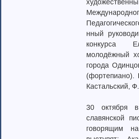
художестве­­­­
Тамбовская область (6)
Татарстан (11)
Международ­­­­н
Тверская область (7)
Педагогиче­­­­ско
Томская область (5)
Тульская область (28)
нный руководит
Тюменская область (58)
Тыва республика
конкурса Елен
Удмуртия (7)
молодёжный­­­­
Ульяновская область (4)
Хабаровский край (5)
города Одинцо
Ханты-Мансийский автономный
округ (4)
(фортепиан­­­­о).
Хакасия (1)
Кастальски­­­­й,
Чеченская Республика (1)
Челябинская область (16)
Чувашия (30)
30 октября в к
Чукотский автономный округ (1)
Ямало-Ненецкий автономный
славянской­­­­ 
округ (1)
Ярославская область (15)
говорящим наз
Белоруссия (4)
Украина (90)