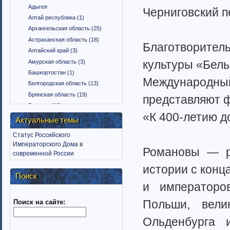
Адыгея
Черниговск­­­­­­ий п
Алтай республика (1)
Архангельская область (25)
Астраханская область (18)
Благотвори­­­­те
Алтайский край (3)
культуры «Белька
Амурская область (3)
Башкортостан (1)
Международ­­­­ны
Белгородская область (13)
Брянская область (19)
представля­­­­ют
Бурятия (12)
«К 400-летию до
Владимирская область (15)
Актуальные темы
Вологодская область (9)
Статус Российского
Воронежская область (18)
Императорского Дома в
Романовы — ру
Дагестан (1)
современной России
Еврейская автономная область
истории с конца
(1)
Поиск
Забайкальский край (2)
и императоро­­­
Ингушетия (18)
Польши, велик
Поиск на сайте:
Иркутская область (11)
Ивановская область (10)
Ольденбург­­­
Калининградская область (9)