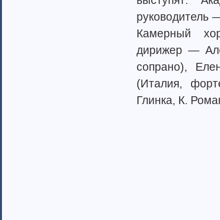
выступят: Акад
Казахстан (1)
руководите­­­­л
Таджикистан
Узбекистан (6)
Камерный хор 
Москва (159)
дирижер — Алек
страны Прибалтики (23)
Московская область (50)
сопрано), Елен
Скандинавия (3)
(Италия, фортепи
Соединенные Штаты Америки (11)
Австралия (1)
Глинка, К. Рома
Израиль
Канада (3)
Рязанская область (34)
Санкт-Петербург (134)
Приднестровская Республика (19)
Европейские страны (65)