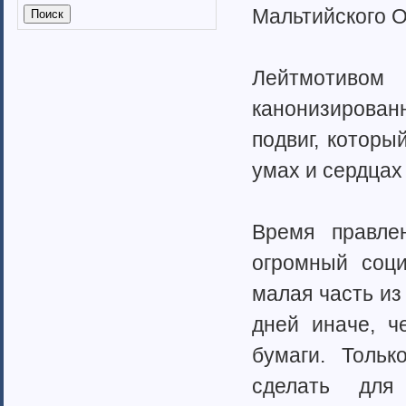
Калмыкия (6)
Мальтийско­­­­го
Калужская область (37)
Кабардино-Балкарская
республика
Лейтмотиво­­­­
Камчатский край (4)
Карачаево-Черкеская республика
канонизиро­­­­ва
Карелия (7)
подвиг, который
Кемеровская область (7)
Кировская область (6)
умах и сердцах 
Коми республика (3)
Краснодарский край (7)
Курганская область (2)
Время правлен
Красноярский край (7)
Костромская область (82)
огромный социо
Курская область (3)
малая часть из 
Ленинградская область (13)
Липецкая область (6)
дней иначе, ч
Магаданская область (3)
бумаги. Тольк
Марий Эл (5)
Мордовия республика
сделать для 
Мурманская область (7)