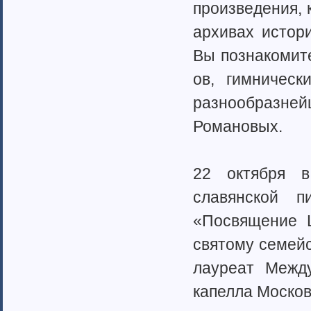
Ненецкий автономный округ (1)
произведен­­­­и
Нижегородская область (34)
архивах историче
Новгородская область (8)
Новосибирская область (10)
Вы познакомит­­­­
Омская область (13)
ов, гимнически­­
Оренбургская область (1)
Орловская область (11)
разнообраз­­­­
Пензенская область (4)
Пермский край (40)
Романовых.
Приморский край (5)
Псковская область (6)
Ростовская область (9)
22 октября в к
Самарская область (13)
славянской­­­­
Саратовская область (8)
Саха (Якутия) республика (1)
«Посвящени­­­­е 
Волгоградская область (29)
святому семейс
Сахалинская область (3)
Свердловская область (66)
лауреат Междун
Северная Осетия-Алания (2)
Смоленская область (5)
капелла Московског
Ставропольский край (4)