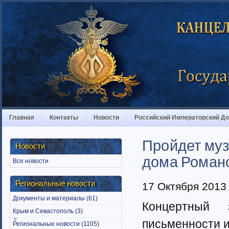
Главная
Контакты
Новости
Российский Императорский Д
Пройдет муз
Новости
дома Роман
Все новости
Региональные новости
17 Октября 2013
Документы и материалы (61)
Концертный 
Крым и Севастополь (3)
письменности и
Региональные новости (1105)