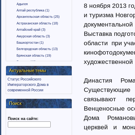
Адыгея
8 ноября 2013 г
Алтай республика (1)
и туризма Новго
Архангельская область (25)
документальной 
Астраханская область (18)
Алтайский край (3)
Выставка подгот
Амурская область (3)
области при уча
Башкортостан (1)
Белгородская область (13)
кинофотодокумен
Брянская область (19)
художественной 
Бурятия (12)
Владимирская область (15)
Актуальные темы
Вологодская область (9)
Династия Ром
Статус Российского
Воронежская область (18)
Императорского Дома в
Дагестан (1)
Существующие
современной России
Еврейская автономная область
связывают пе
(1)
Поиск
Забайкальский край (2)
Венценосные осо
Ингушетия (18)
Дома Романовы
Поиск на сайте:
Иркутская область (11)
Ивановская область (10)
церквей и мон
Калининградская область (9)