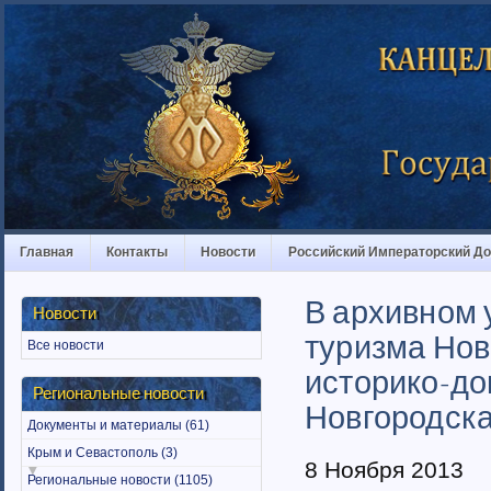
Главная
Контакты
Новости
Российский Императорский Д
В архивном 
Новости
туризма Нов
Все новости
историко-до
Региональные новости
Новгородска
Документы и материалы (61)
Крым и Севастополь (3)
8 Ноября 2013
Региональные новости (1105)