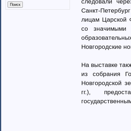
следовали чере
Калмыкия (6)
Калужская область (37)
Санкт-Петербург
Кабардино-Балкарская
лицам Царской 
республика
Камчатский край (4)
со значимыми 
Карачаево-Черкеская республика
образовательн
Карелия (7)
Кемеровская область (7)
Новгородские но
Кировская область (6)
Коми республика (3)
На выставке так
Краснодарский край (7)
Курганская область (2)
из собрания Го
Красноярский край (7)
Новгородской з
Костромская область (82)
Курская область (3)
гг.), предос
Ленинградская область (13)
государственным
Липецкая область (6)
Магаданская область (3)
Марий Эл (5)
Мордовия республика
Мурманская область (7)