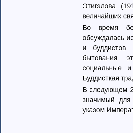
Ненецкий автономный округ (1)
Этигэлова (19
Нижегородская область (34)
Новгородская область (8)
величайших св
Новосибирская область (10)
Во время бес
Омская область (13)
Оренбургская область (1)
обсуждалась и
Орловская область (11)
Пензенская область (4)
и буддистов 
Пермский край (40)
бытования э
Приморский край (5)
Псковская область (6)
социальные и
Ростовская область (9)
Буддисткая тра
Самарская область (13)
Саратовская область (8)
В следующем 20
Саха (Якутия) республика (1)
Волгоградская область (29)
значимый для 
Сахалинская область (3)
указом Импера
Свердловская область (66)
Северная Осетия-Алания (2)
Смоленская область (5)
Ставропольский край (4)