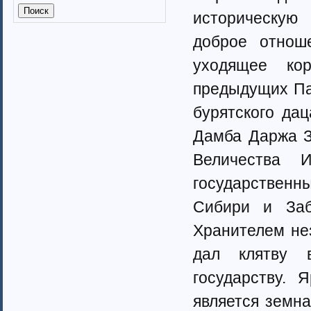
Калмыкия (6)
историческую 
Калужская область (37)
Кабардино-Балкарская
доброе отнош
республика
уходящее ко
Камчатский край (4)
Карачаево-Черкеская республика
предыдущих Па
Карелия (7)
Кемеровская область (7)
бурятского да
Кировская область (6)
Дамба Даржа З
Коми республика (3)
Краснодарский край (7)
Величества 
Курганская область (2)
государственн
Красноярский край (7)
Костромская область (82)
Сибири и Заб
Курская область (3)
Ленинградская область (13)
Хранителем не
Липецкая область (6)
дал клятву 
Магаданская область (3)
Марий Эл (5)
государству. 
Мордовия республика
является земн
Мурманская область (7)