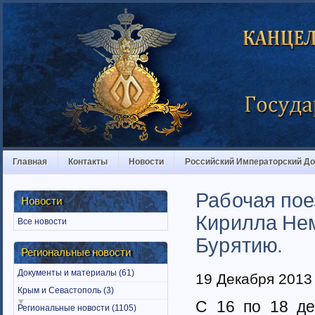
Главная
Контакты
Новости
Российский Императорский Д
Рабочая пое
Новости
Кирилла Нем
Все новости
Бурятию.
Региональные новости
Документы и материалы (61)
19 Декабря 2013
Крым и Севастополь (3)
C
16 по 18 дек
Региональные новости (1105)