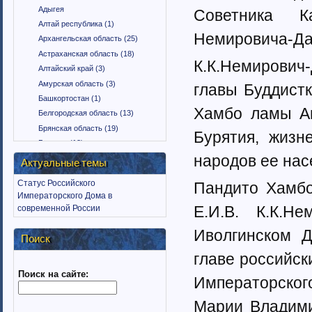
Адыгея
Советника К
Алтай республика (1)
Немировича-Да
Архангельская область (25)
Астраханская область (18)
К.К.Немирович
Алтайский край (3)
Амурская область (3)
главы Буддист
Башкортостан (1)
Хамбо ламы Аю
Белгородская область (13)
Брянская область (19)
Бурятия, жизн
Бурятия (12)
народов ее на
Владимирская область (15)
Актуальные темы
Вологодская область (9)
Статус Российского
Пандито Хамбо
Воронежская область (18)
Императорского Дома в
Дагестан (1)
Е.И.В. К.К.Н
современной России
Еврейская автономная область
(1)
Иволгинском Д
Поиск
Забайкальский край (2)
главе российск
Ингушетия (18)
Поиск на сайте:
Иркутская область (11)
Императорског
Ивановская область (10)
Марии Владими
Калининградская область (9)