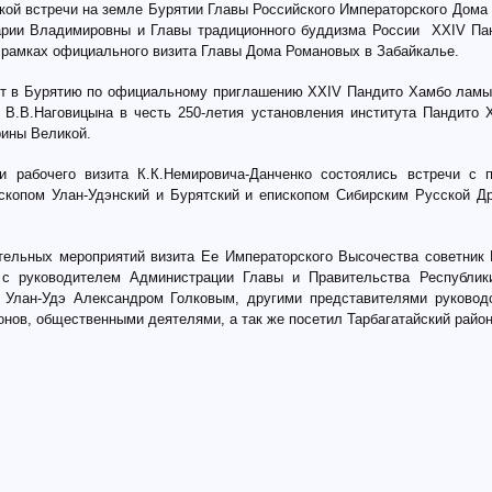
ской встречи на земле Бурятии Главы Российского Императорского Дома
арии Владимировны и Главы традиционного буддизма России XXIV Па
рамках официального визита Главы Дома Романовых в Забайкалье.
ет в Бурятию по официальному приглашению XXIV Пандито Хамбо лам
 В.В.Наговицына в честь 250-летия установления института Пандито 
ины Великой.
 рабочего визита К.К.Немировича-Данченко состоялись встречи с 
скопом Улан-Удэнский и Бурятский и епископом Сибирским Русской Д
тельных мероприятий визита Ее Императорского Высочества советник 
 с руководителем Администрации Главы и Правительства Республик
 Улан-Удэ Александром Голковым, другими представителями руковод
онов, общественными деятелями, а так же посетил Тарбагатайский райо