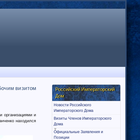
абочим визитом
Российский Императорский
Дом
Новости Российского
Императорского Дома
и организациями и
Визиты Членов Императорского
анченко находился
Дома
Официальные Заявления и
Позиции