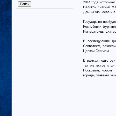
2014 года историче
Калмыкия (6)
Великой Княгини М
Калужская область (37)
Дамбы Аюшеева и в 
Кабардино-Балкарская
республика
Государыня прибуд
Камчатский край (4)
Республики Бурятия
Карачаево-Черкеская республика
Императрицы Екатер
Карелия (7)
Кемеровская область (7)
В последующие дни
Кировская область (6)
Савватием, архиепи
Церкви Сергием.
Коми республика (3)
Краснодарский край (7)
В рамках подготови
Курганская область (2)
так же встретился
Красноярский край (7)
Носковым, мэром г.
Костромская область (82)
города, главами рай
Курская область (3)
Ленинградская область (13)
Липецкая область (6)
Магаданская область (3)
Марий Эл (5)
Мордовия республика
Мурманская область (7)