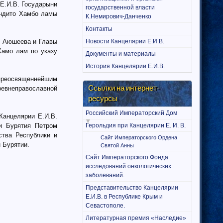
 Е.И.В. Государыни
государственной власти
ндито Хамбо ламы
К.Немирович-Данченко
Контакты
ы Аюшеева и Главы
Новости Канцелярии Е.И.В.
Хамо лам по указу
Документы и материалы
История Канцелярии Е.И.В.
преосвященнейшим
Ссылки на интернет-
ревнеправославной
ресурсы
Российский Императорский Дом
Канцелярии Е.И.В.
и Бурятия Петром
Герольдия при Канцелярии Е. И. В.
ства Республики и
Сайт Императорского Ордена
н Бурятии.
Святой Анны
Сайт Императорского Фонда
исследований онкологических
заболеваний.
Представительство Канцелярии
Е.И.В. в Республике Крым и
Севастополе.
Литературная премия «Наследие»