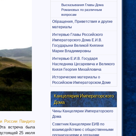
Высказывания Главы Дома
Романовых по различным
вопросам
Обращения, Приветствия и другие
материалы
Интервью Главы Российского
Императорского Дома Е.И.В.
Государыни Великой Княгини
Марии Владимировны
Интервью Е.И.В. Государя
Наследника Цесаревича и Великого
Князя Георгия Михайловича
Исторические материалы о
Российском Императорском Доме
Канцелярия Императорского
Дома
Чины Канцелярии Императорского
Дома
хи России Пандито
Советник Канцелярии ЕИВ по
Эта встреча была
взаимодействию с общественными
едстоящей 25 июля
организациями и органами