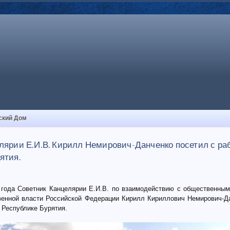
ский Дом
лярии Е.И.В. Кирилл Немирович-Данченко посетил с р
ятия.
 года Советник Канцелярии Е.И.В. по взаимодействию с общественным
венной власти Российской Федерации Кирилл Кириллович Немирович-Д
 Республике Бурятия.