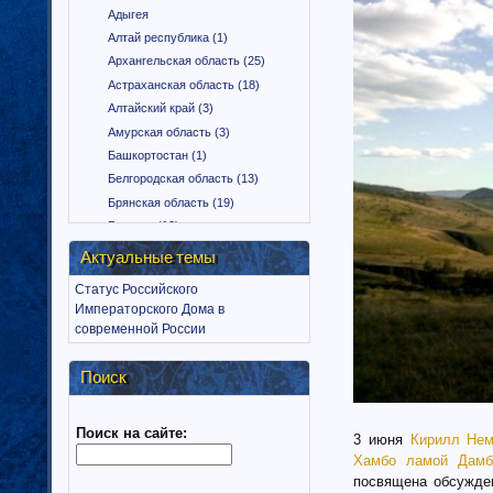
Адыгея
Алтай республика (1)
Архангельская область (25)
Астраханская область (18)
Алтайский край (3)
Амурская область (3)
Башкортостан (1)
Белгородская область (13)
Брянская область (19)
Бурятия (12)
Владимирская область (15)
Актуальные темы
Вологодская область (9)
Статус Российского
Воронежская область (18)
Императорского Дома в
Дагестан (1)
современной России
Еврейская автономная область
(1)
Поиск
Забайкальский край (2)
Ингушетия (18)
Поиск на сайте:
Иркутская область (11)
3 июня
Кирилл Нем
Ивановская область (10)
Хамбо ламой Дамб
Калининградская область (9)
посвящена обсужде