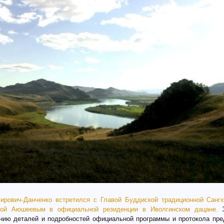
ирович-Данченко встретился с Главой Буддиской традиционной Санг
ой Аюшеевым в официальной резиденции в Иволгинском дацане.
нию деталей и подробностей официальной программы и протокола пр