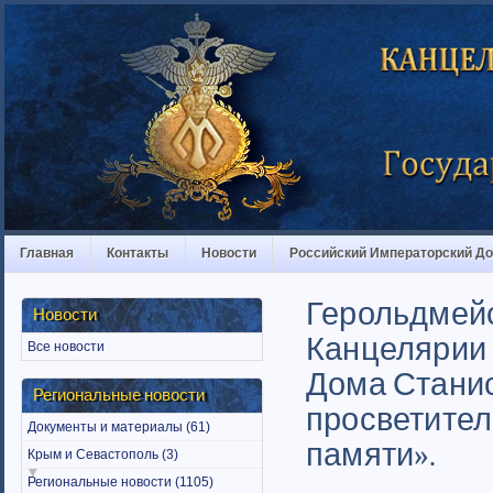
Главная
Контакты
Новости
Российский Императорский Д
Герольдмей
Новости
Канцелярии 
Все новости
Дома Станис
Региональные новости
просветител
Документы и материалы (61)
памяти».
Крым и Севастополь (3)
Региональные новости (1105)