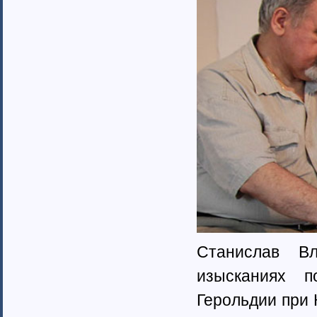
Ненецкий автономный округ (1)
Нижегородская область (34)
Новгородская область (8)
Новосибирская область (10)
Омская область (13)
Оренбургская область (1)
Орловская область (11)
Пензенская область (4)
Пермский край (40)
Приморский край (5)
Псковская область (6)
Ростовская область (9)
Самарская область (13)
Саратовская область (8)
Саха (Якутия) республика (1)
Волгоградская область (29)
Сахалинская область (3)
Станислав В
Свердловская область (66)
изысканиях п
Северная Осетия-Алания (2)
Смоленская область (5)
Герольдии при 
Ставропольский край (4)