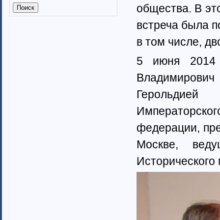
Калмыкия (6)
общества.
В эт
Калужская область (37)
встреча была п
Кабардино-Балкарская
республика
в том числе, д
Камчатский край (4)
Карачаево-Черкеская республика
5 июня 2014 
Карелия (7)
Владимирови
Кемеровская область (7)
Кировская область (6)
Герольдией
Коми республика (3)
Краснодарский край (7)
Императорского
Курганская область (2)
федерации, пр
Красноярский край (7)
Костромская область (82)
Москве, веду
Курская область (3)
Исторического 
Ленинградская область (13)
Липецкая область (6)
Магаданская область (3)
Марий Эл (5)
Мордовия республика
Мурманская область (7)