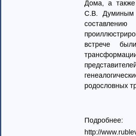
Дома, а также
Тамбовская область (6)
Татарстан (11)
С.В. Думиным
Тверская область (7)
Томская область (5)
составлен
Тульская область (28)
проиллюстриро
Тюменская область (58)
Тыва республика
встрече был
Удмуртия (7)
трансформац
Ульяновская область (4)
Хабаровский край (5)
представителе
Ханты-Мансийский автономный
округ (4)
генеалогичес
Хакасия (1)
родословных тр
Чеченская Республика (1)
Челябинская область (16)
Чувашия (30)
Чукотский автономный округ (1)
Ямало-Ненецкий автономный
округ (1)
Подробнее:
Ярославская область (15)
Белоруссия (4)
http://www.ruble
Украина (90)