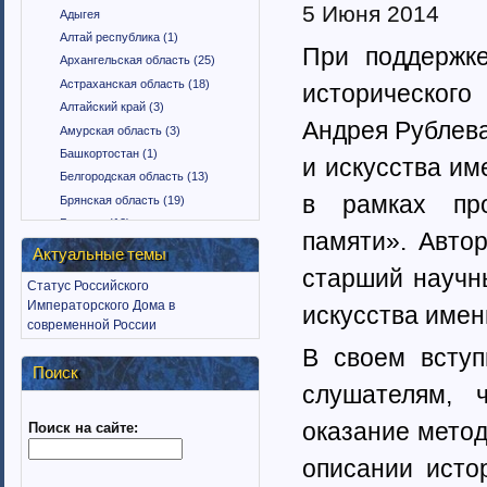
5 Июня 2014
Адыгея
Алтай республика (1)
При поддержке
Архангельская область (25)
Астраханская область (18)
исторического
Алтайский край (3)
Андрея Рублева
Амурская область (3)
Башкортостан (1)
и искусства им
Белгородская область (13)
в рамках про
Брянская область (19)
Бурятия (12)
памяти». Автор
Владимирская область (15)
Актуальные темы
Вологодская область (9)
старший научн
Статус Российского
Воронежская область (18)
Императорского Дома в
искусства имен
Дагестан (1)
современной России
Еврейская автономная область
В своем вступ
(1)
Поиск
Забайкальский край (2)
слушателям, 
Ингушетия (18)
оказание метод
Поиск на сайте:
Иркутская область (11)
Ивановская область (10)
описании исто
Калининградская область (9)