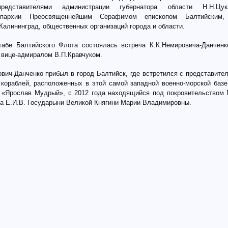
редставителями администрации губернатора области Н.Н.Цук
епархии Преосвященнейшим Серафимом епископом Балтийским, 
Калининград, общественных организаций города и области.
абе Балтийского Флота состоялась встреча К.К.Немировича-Данчен
вице-адмиралом В.П.Кравчуком.
ович-Данченко прибыл в город Балтийск, где встретился с представите
кораблей, расположенных в этой самой западной военно-морской базе
 «Ярослав Мудрый», с 2012 года находящийся под покровительством 
а Е.И.В. Государыни Великой Княгини Марии Владимировны.