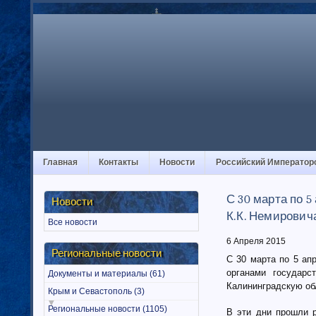
Главная
Контакты
Новости
Российский Император
С 30 марта по 5
Новости
К.К. Немирович
Все новости
6 Апреля 2015
Региональные новости
С 30 марта по 5 ап
органами государс
Документы и материалы (61)
Калининградскую об
Крым и Севастополь (3)
Региональные новости (1105)
В эти дни прошли р