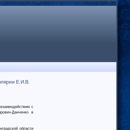
елярии Е.И.В.
 взаимодействию с
рович-Данченко в
нградской области