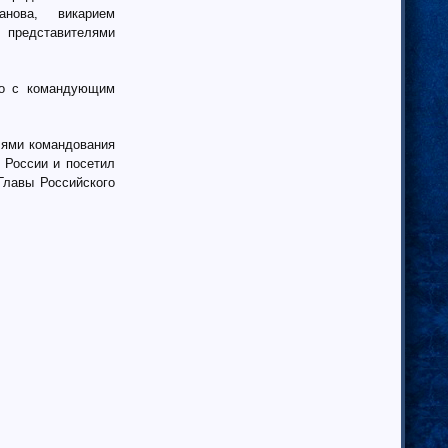
анова, викарием
представителями
ко с командующим
лями командования
 России и посетил
Главы Российского