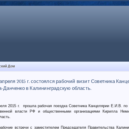
ский Дом
 апреля 2015 г. состоялся рабочий визит Советника Канц
а-Данченко в Калининградскую область.
реля 2015 г. прошла рабочая поездка Советника Канцелярии Е.И.В. по
твенной власти РФ и общественными организациями Кирилла Неми
ласть.
абочие встречи с заместителем Председателя Правительства Калини