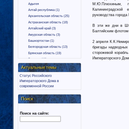
М.Ю.Плюхиным, п
Адыгея
Калининградской 
Алтай республика (1)
руководства города 
Архангельская область (25)
Астраханская область (18)
В эти же дни в Шт
Алтайский край (3)
Балтийским флотом 
Амурская область (3)
Башкортостан (1)
2 апреля К.К.Немир
бригады надводных 
Белгородская область (13)
сторожевой корабль
Брянская область (19)
Императорского Дом
Бурятия (12)
Владимирская область (15)
Актуальные темы
Вологодская область (9)
Статус Российского
Воронежская область (18)
Императорского Дома в
Дагестан (1)
современной России
Еврейская автономная область
(1)
Поиск
Забайкальский край (2)
Ингушетия (18)
Поиск на сайте:
Иркутская область (11)
Ивановская область (10)
Калининградская область (9)