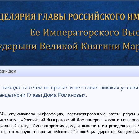
ский Дом
икогда ни о чем не просил и не ставил никаких условий
анцелярии Главы Дома Романовых.
24» опубликовало информацию, растиражированную затем рядом 
 что якобы, «Российский Императорский Дом намерен «обратиться к рос
циальный статус Императорскому дому и выделить им резиденцию в 
 то, что данную «новость» «Москве 24» сообщил директор Канцеляр