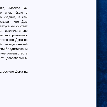
ию, «Москва 24»
что мною было в
о издания, в чем
еркивая, что Дом
татуса он считает
ит исключительно
циально признаются
аторского Дома не
ой имущественной
арии Владимировны
нное жительство в
ет добровольных
аторского Дома на