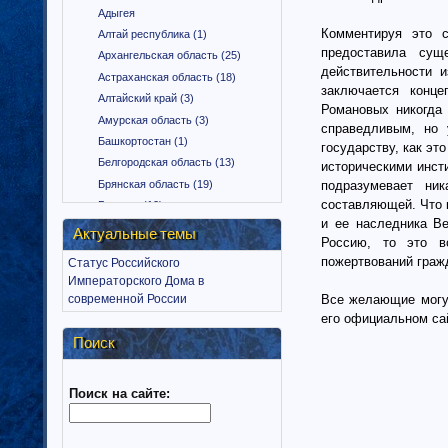
Адыгея
Комментируя это 
Алтай республика (1)
предоставила су
Архангельская область (25)
действительности 
Астраханская область (18)
заключается конце
Алтайский край (3)
Романовых никогда 
Амурская область (3)
справедливым, но 
Башкортостан (1)
государству, как эт
Белгородская область (13)
историческими инст
Брянская область (19)
подразумевает ни
составляющей. Что 
Бурятия (12)
и ее наследника Ве
Владимирская область (15)
Актуальные темы
Россию, то это в
Вологодская область (9)
пожертвований граж
Статус Российского
Воронежская область (18)
Императорского Дома в
Дагестан (1)
современной России
Все желающие могут
Еврейская автономная область
его официальном сайт
(1)
Поиск
Забайкальский край (2)
Ингушетия (18)
Поиск на сайте:
Иркутская область (11)
Ивановская область (10)
Калининградская область (9)