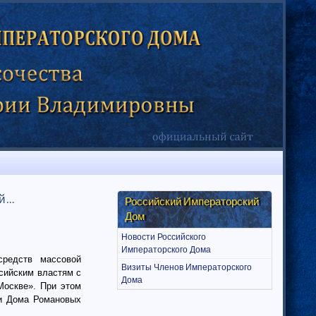
...
Российский Императорский
Дом
Новости Российского
Императорского Дома
средств массовой
Визиты Членов Императорского
сийским властям с
Дома
Москве». При этом
ии Дома Романовых