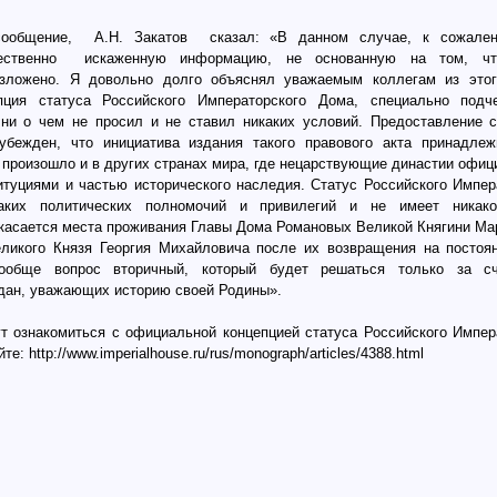
сообщение, А.Н. Закатов сказал: «В данном случае, к сожален
щественно искаженную информацию, не основанную на том, 
изложено. Я довольно долго объяснял уважаемым коллегам из этог
пция статуса Российского Императорского Дома, специально подч
ни о чем не просил и не ставил никаких условий. Предоставление с
убежден, что инициатива издания такого правового акта принадлеж
о произошло и в других странах мира, где нецарствующие династии офи
итуциями и частью исторического наследия. Статус Российского Импер
каких политических полномочий и привилегий и не имеет никак
касается места проживания Главы Дома Романовых Великой Княгини М
ликого Князя Георгия Михайловича после их возвращения на постоя
ообще вопрос вторичный, который будет решаться только за сч
дан, уважающих историю своей Родины».
 ознакомиться с официальной концепцией статуса Российского Импер
е: http://www.imperialhouse.ru/rus/monograph/articles/4388.html