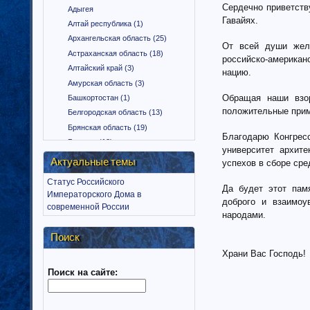
Сердечно приветств
Адыгея
Гавайях.
Алтай республика (1)
Архангельская область (25)
От всей души жела
Астраханская область (18)
российско-америка
Алтайский край (3)
нацию.
Амурская область (3)
Обращая наши взо
Башкортостан (1)
положительные прим
Белгородская область (13)
Брянская область (19)
Благодарю Конгрес
Бурятия (12)
университет архит
Владимирская область (15)
Актуальные темы
успехов в сборе сре
Вологодская область (9)
Статус Российского
Воронежская область (18)
Да будет этот пам
Императорского Дома в
доброго и взаимоу
Дагестан (1)
современной России
народами.
Еврейская автономная область
(1)
Поиск
Забайкальский край (2)
Храни Вас Господь!
Ингушетия (18)
Поиск на сайте:
Иркутская область (11)
Ивановская область (10)
Калининградская область (9)