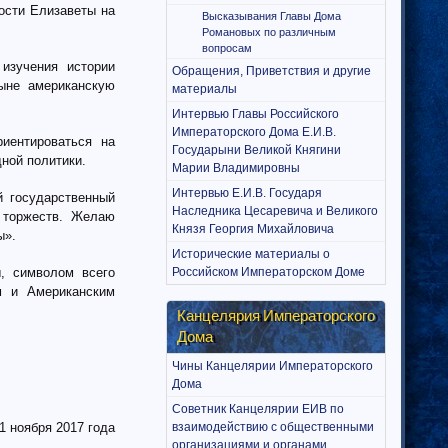
ости Елизаветы на
Высказывания Главы Дома
Романовых по различным
вопросам
изучения истории
Обращения, Приветствия и другие
ыне американскую
материалы
Интервью Главы Российского
Императорского Дома Е.И.В.
иентироваться на
Государыни Великой Княгини
дной политики.
Марии Владимировны
Интервью Е.И.В. Государя
й государственный
Наследника Цесаревича и Великого
и торжеств. Желаю
Князя Георгия Михайловича
ы».
Исторические материалы о
, символом всего
Российском Императорском Доме
м и Американским
Канцелярия Императорского
Дома
Чины Канцелярии Императорского
Дома
Советник Канцелярии ЕИВ по
11 ноября 2017 года
взаимодействию с общественными
организациями и органами