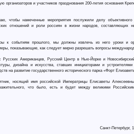
ую организаторов и участников празднования 200-летия основания Креп
ю, чтобы намеченные мероприятия послужили делу объективного 
нских отношений и роли россиян в жизни народов, составляющих н
ры к событиям прошлого, мы должны извлечь из него уроки и ор
еры, показывающие, как следует мирно разрешать вопросы междунаро
с Русских Американцев, Русский Центр в Нью-Йорке и Новосибирски
ектуры, дизайна и искусства, ставших инициаторами и устроителям
дств на развитие государственного исторического парка «Форт Елизавет
ятник, носящий имя российской Императрицы Елисаветы Алексеевны
важительного, что было, есть и будет между великими Российски
Санкт-Петербург, 