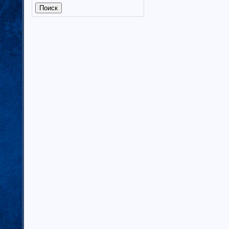
Калмыкия (6)
Калужская область (37)
Кабардино-Балкарская
республика
Камчатский край (4)
Карачаево-Черкеская республика
Карелия (7)
Кемеровская область (7)
Кировская область (6)
Коми республика (3)
Краснодарский край (7)
Курганская область (2)
Красноярский край (7)
Костромская область (82)
Курская область (3)
Ленинградская область (13)
Липецкая область (6)
Магаданская область (3)
Марий Эл (5)
Мордовия республика
Мурманская область (7)