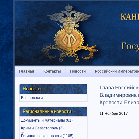
Главная
Контакты
Новости
Российский Император
Глава Российск
Новости
Владимировна н
Все новости
Крепости Елиза
Региональные новости
11 Ноября 2017
Документы и материалы (61)
Крым и Севастополь (3)
Региональные новости (1105)