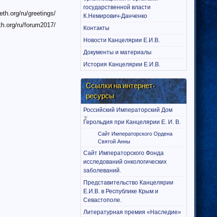
государственной власти
eth.org/ru/greetings/
К.Немирович-Данченко
eth.org/ru/forum2017/
Контакты
Новости Канцелярии Е.И.В.
Документы и материалы
История Канцелярии Е.И.В.
Ссылки на интернет-
ресурсы
Российский Императорский Дом
Герольдия при Канцелярии Е. И. В.
Сайт Императорского Ордена
Святой Анны
Сайт Императорского Фонда
исследований онкологических
заболеваний.
Представительство Канцелярии
Е.И.В. в Республике Крым и
Севастополе.
Литературная премия «Наследие»