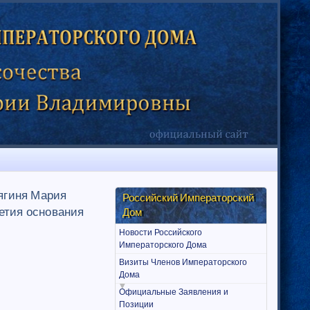
нягиня Мария
Российский Императорский
етия основания
Дом
Новости Российского
Императорского Дома
Визиты Членов Императорского
Дома
Официальные Заявления и
Позиции