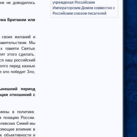
учрежденая Российским
мне не доводилось
Императорским Домом совместно с
Российским союзом писателей
ома Британии или
 своих желаний и
равительством. Мы
 к памяти Святых
ят этого сделать.
тся наш российский
долго перед казнью
е зло победит Зло,
ынешний период
ации отношений с
мены в политике.
м позицию России.
олевских Семей мы
оряющее влияние в
к объективности и