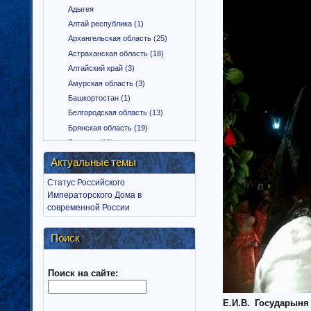
Адыгея
Алтай республика (1)
Архангельская область (25)
Астраханская область (18)
Алтайский край (3)
Амурская область (3)
Башкортостан (1)
Белгородская область (13)
Брянская область (19)
Бурятия (12)
Владимирская область (15)
Актуальные темы
Вологодская область (9)
Статус Российского
Воронежская область (18)
Императорского Дома в
Дагестан (1)
современной России
Еврейская автономная область
(1)
Поиск
Забайкальский край (2)
Ингушетия (18)
Поиск на сайте:
Иркутская область (11)
Ивановская область (10)
Калининградская область (9)
Е.И.В. Государын