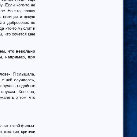
. Если кого-то не
ое. Но это, прошу
ь позиции и некую
то добросовестно
да кто-то мыслит и
м, что хочется мне
ем, что невольно
ы, например, про
ловек. Я слышала,
 с ней случилось,
 случаев подобные
 слухам. Конечно,
жалеть о том, что
 снят такой фильм.
е жесткие критики