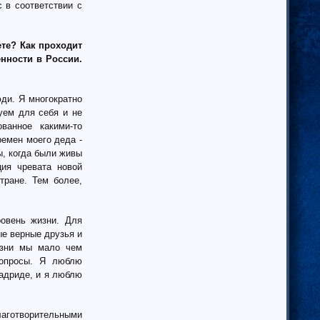
 в соответствии с
ете? Как проходит
нности в России.
ди. Я многократно
уем для себя и не
ванное какими-то
емен моего деда -
ы, когда были живы
ция чревата новой
тране. Тем более,
овень жизни. Для
ые верные друзья и
изни мы мало чем
вопросы. Я люблю
Мадриде, и я люблю
аготворительными