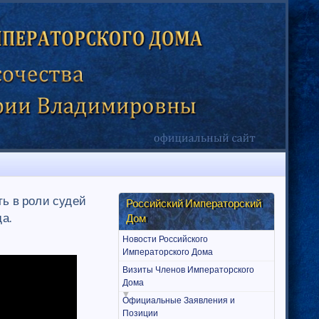
ь в роли судей
Российский Императорский
да.
Дом
Новости Российского
Императорского Дома
Визиты Членов Императорского
Дома
Официальные Заявления и
Позиции