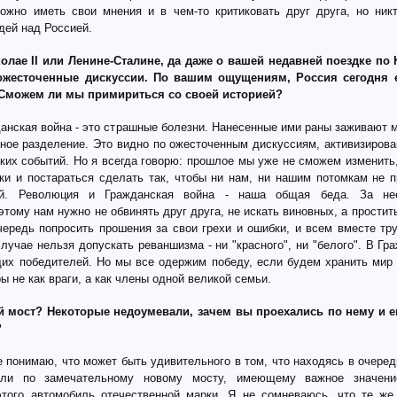
ожно иметь свои мнения и в чем-то критиковать друг друга, но ник
дей над Россией.
колае II или Ленине-Сталине, да даже о вашей недавней поездке п
ожесточенные дискуссии. По вашим ощущениям, Россия сегодня 
Сможем ли мы примириться со своей историей?
данская война - это страшные болезни. Нанесенные ими раны заживают 
ное разделение. Это видно по ожесточенным дискуссиям, активизирова
ских событий. Но я всегда говорю: прошлое мы уже не сможем изменить
оки и постараться сделать так, чтобы ни нам, ни нашим потомкам не 
ий. Революция и Гражданская война - наша общая беда. За н
этому нам нужно не обвинять друг друга, не искать виновных, а простить
чередь попросить прошения за свои грехи и ошибки, и всем вместе тр
лучае нельзя допускать реваншизма - ни "красного", ни "белого". В Гр
их победителей. Но мы все одержим победу, если будем хранить мир 
ы не как враги, а как члены одной великой семьи.
й мост? Некоторые недоумевали, зачем вы проехались по нему и ещ
?
не понимаю, что может быть удивительного в том, что находясь в очеред
ли по замечательному новому мосту, имеющему важное значени
этого автомобиль отечественной марки. Я не сомневаюсь, что те ж