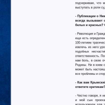
Тамбовская область (6)
подчеркиваю, что м
Татарстан (11)
выступать в роли су
Тверская область (7)
- Публикации о Ни
Томская область (5)
всегда вызывают 
Тульская область (28)
белых и красных? 
Тюменская область (58)
Тыва республика
- Революция и Граж
Удмуртия (7)
еще есть определен
Ульяновская область (4)
100-летием трагиче
Хабаровский край (5)
извлечь из него ур
подобных несчаст
Ханты-Мансийский автономный
округ (4)
ответственность. По
Хакасия (1)
нам боль, в свою о
Родины. Ни в коем с
Чеченская Республика (1)
может быть настоящ
Челябинская область (16)
все проблемы и спор
Чувашия (30)
Чукотский автономный округ (1)
- Как вам Крымски
Ямало-Ненецкий автономный
ответите критикам
округ (1)
Ярославская область (15)
- Честно говоря, я 
Белоруссия (4)
и мой сын проеха
Украина (90)
использовали для 