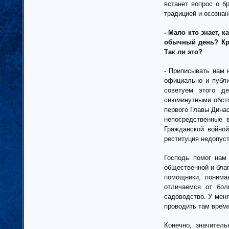
встанет вопрос о б
традицией и осозна
- Мало кто знает, 
обычный день? Кри
Так ли это?
- Приписывать нам 
официально и публи
советуем этого д
сиюминутными обсто
первого Главы Динас
непосредственные в
Гражданской войной
реституция недопус
Господь помог нам
общественной и благ
помощники, поним
отличаемся от бо
садоводство. У мен
проводить там время
Конечно, значител