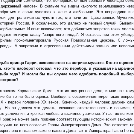
е подвергали сомнению, что, во-первых, он был верный и любящий семь
сдержанный человек. В фильме мы видим какого-то взбалмошного невр
обраться в своих чувствах к жене и любовнице. Это неправдиво и 
ьи, для религиозных чувств тех, кто почитает Царственных Мученико
историей России. К сожалению, это далеко не первый случай. Бывал
орбительные. И опыт показывает, что добиваться запретов таких явлен
оздают мнимую славу "запретного плода". Я остаюсь при этом убежде
фильм прокомментировала Русская Православная церковь. С ложь
правды. А запретами и агрессивными действиями вольно или неволь
дьба принца Гарри, женившегося на актрисе-мулатке. Кто-то оцени
, кто-то наоборот сетовал, что это перебор, и указывал на мрачн
вадьба года? И могли бы вы случае чего одобрить подобный выбор
построже?
итанском Королевском Доме - это их внутреннее дело, и мне по этом
кие бы то ни было оценки. Вообще, в современном мире такие вопро
IX - первой половине XX веков. Конечно, каждый человек должен сам
. Но он должен это делать, сознавая ответственность и понимая, 
е увлечения, а крепкая любовь и взаимное уважение. У нас, во всяком
ой брак не может быть признан соответствующим историческим законам 
олучил на него согласие Главы Императорского Дома. Это остается не
креплено в главном законе нашего Дома - акте Императора Павла I о н