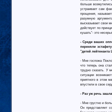
больше возмутились
Казахстан (1)
устраивает сам фак
Таджикистан
прощения, называет
Узбекистан (6)
разумную аргумент
Москва (159)
высказывает свои мн
страны Прибалтики (23)
действует по принци
Московская область (50)
кушать"- это несерь
Скандинавия (3)
Соединенные Штаты Америки (11)
- Среди ваших опп
переняли эстафету
Австралия (1)
"детей лейтенанта
Израиль
Канада (3)
- Мне госпожа Покл
Рязанская область (34)
что теперь она ста
Санкт-Петербург (134)
трудно сказать. У 
Приднестровская Республика (19)
ситуации возникают
Европейские страны (65)
приятного в этом м
впустили в свое се
- Раз уж речь зашл
- Мне грустно и бол
Он представляет с