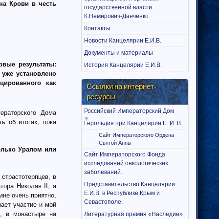
на Крови в честь
государственной власти
К.Немирович-Данченко
Контакты
Новости Канцелярии Е.И.В.
Документы и материалы
рвые результаты:
История Канцелярии Е.И.В.
 уже установлено
цированного как
Ссылки на интернет-
ресурсы
Российский Императорский Дом
ераторского Дома
ь об итогах, пока
Герольдия при Канцелярии Е. И. В.
Сайт Императорского Ордена
Святой Анны
олько Уралом или
Сайт Императорского Фонда
исследований онкологических
заболеваний.
страстотерпцев, в
Представительство Канцелярии
ора Николая II, я
Е.И.В. в Республике Крым и
мне очень приятно,
Севастополе.
ает участие и мой
, в монастыре на
Литературная премия «Наследие»