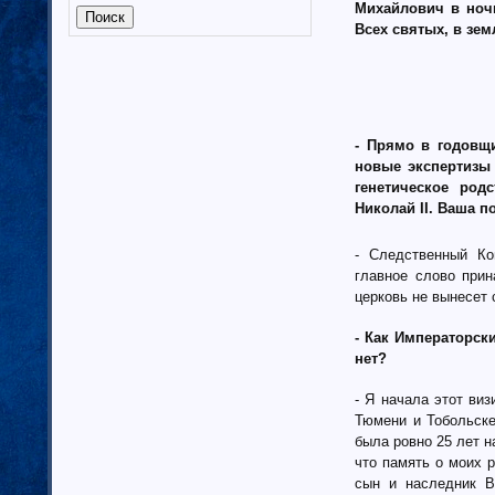
Михайлович в ноч
Калмыкия (6)
Всех святых, в зе
Калужская область (37)
Кабардино-Балкарская
республика
Камчатский край (4)
Карачаево-Черкеская республика
- Прямо в годовщ
Карелия (7)
новые экспертизы 
Кемеровская область (7)
генетическое род
Кировская область (6)
Николай II. Ваша 
Коми республика (3)
Краснодарский край (7)
- Следственный Ко
Курганская область (2)
главное слово прин
Красноярский край (7)
церковь не вынесет 
Костромская область (82)
Курская область (3)
- Как Императорск
нет?
Ленинградская область (13)
Липецкая область (6)
- Я начала этот ви
Магаданская область (3)
Тюмени и Тобольске
Марий Эл (5)
была ровно 25 лет н
Мордовия республика
что память о моих 
Мурманская область (7)
сын и наследник В