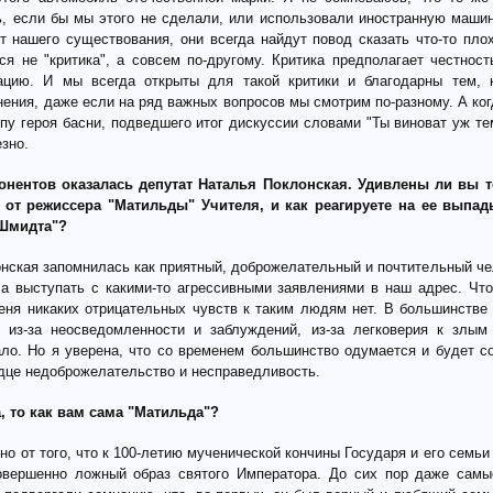
, если бы мы этого не сделали, или использовали иностранную машину
т нашего существования, они всегда найдут повод сказать что-то плох
ся не "критика", а совсем по-другому. Критика предполагает честност
ацию. И мы всегда открыты для такой критики и благодарны тем, к
ения, даже если на ряд важных вопросов мы смотрим по-разному. А ког
пу героя басни, подведшего итог дискуссии словами "Ты виноват уж те
езно.
онентов оказалась депутат Наталья Поклонская. Удивлены ли вы т
 от режиссера "Матильды" Учителя, и как реагируете на ее выпад
 Шмидта"?
онская запомнилась как приятный, доброжелательный и почтительный че
ла выступать с какими-то агрессивными заявлениями в наш адрес. Что
меня никаких отрицательных чувств к таким людям нет. В большинстве
 из-за неосведомленности и заблуждений, из-за легковерия к злым
ало. Но я уверена, что со временем большинство одумается и будет со
рдце недоброжелательство и несправедливость.
а, то как вам сама "Матильда"?
ьно от того, что к 100-летию мученической кончины Государя и его семьи
овершенно ложный образ святого Императора. До сих пор даже самы