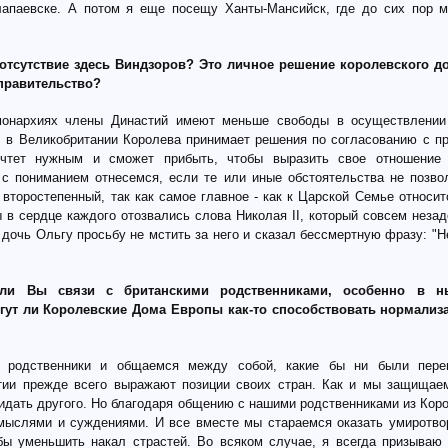
лапаевске. А потом я еще посещу Ханты-Мансийск, где до сих пор 
 отсутствие здесь Виндзоров? Это личное решение королевского д
правительство?
онархиях члены Династий имеют меньше свободы в осуществлении
, в Великобритании Королева принимает решения по согласованию с п
очтет нужным и сможет прибыть, чтобы выразить свое отношение
 с пониманием отнесемся, если те или иные обстоятельства не позвол
 второстепенный, так как самое главное - как к Царской Семье относи
ы в сердце каждого отозвались слова Николая II, который совсем неза
дочь Ольгу просьбу не мстить за него и сказал бессмертную фразу: "Н
 ли Вы связи с британскими родственниками, особенно в н
ут ли Королевские Дома Европы как-то способствовать нормализ
е родственники и общаемся между собой, какие бы ни были пере
тии прежде всего выражают позиции своих стран. Как и мы защищае
идать другого. Но благодаря общению с нашими родственниками из Кор
мыслями и суждениями. И все вместе мы стараемся оказать умиротв
бы уменьшить накал страстей. Во всяком случае, я всегда призываю 