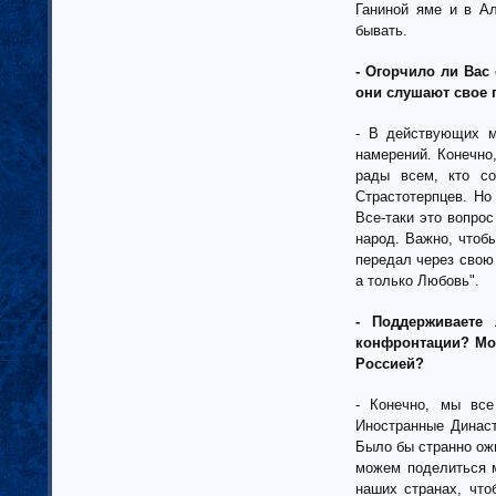
Ненецкий автономный округ (1)
Ганиной яме и в А
Нижегородская область (34)
бывать.
Новгородская область (8)
- Огорчило ли Вас
Новосибирская область (10)
они слушают свое 
Омская область (13)
Оренбургская область (1)
- В действующих м
Орловская область (11)
намерений. Конечно
Пензенская область (4)
рады всем, кто с
Пермский край (40)
Страстотерпцев. Но
Все-таки это вопрос
Приморский край (5)
народ. Важно, чтоб
Псковская область (6)
передал через свою 
Ростовская область (9)
а только Любовь".
Самарская область (13)
Саратовская область (8)
- Поддерживаете
Саха (Якутия) республика (1)
конфронтации? Мог
Волгоградская область (29)
Россией?
Сахалинская область (3)
- Конечно, мы вс
Свердловская область (66)
Иностранные Динас
Северная Осетия-Алания (2)
Было бы странно ож
Смоленская область (5)
можем поделиться 
Ставропольский край (4)
наших странах, что