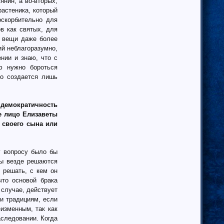
янин, а во-вторых,
астеника, который
оскорбительно для
в как святых, для
и вещи даже более
ий неблагоразумно,
нии и знаю, что с
ю нужно бороться
но создается лишь
л демократичность
ое лицо Елизаветы
 своего сына или
у вопросу было бы
сы везде решаются
 решать, с кем он
что основой брака
 случае, действует
и традициям, если
изменным, так как
аследовании. Когда