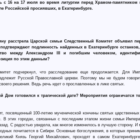
ь c 16 на 17 июля во время литургии перед Храмом-памятником 
мле Российской просиявших, в Екатеринбурге.
ину расстрела Царской семьи Следственный Комитет объявил пе
подтверждают подлинность найденных в Екатеринбурге останков,
ство между Александром III и погибшим человеком, идентифи
позиция по этим данным?
митет подчеркнул, что расследование еще продолжается. Для Имп
адлежит Русской Православной церкви. Поэтому мы не будем говорит
своего решения. Ведь речь идет о прославленных в лике святых.
ий Дом готовился к трагической дате? Мероприятия ограничатся т
зит, посвященный 100-летию мученической кончины святых царственных 
. В этих городах, связанных с последним этапом жизни семьи Императ
азад. С радостью увидела, как многое изменилось в лучшую сторону. И 
родных почитается в Сибири. Основные богослужения, в которых приним
еликий Князь Георгий Михайлович, проходят в самом Екатеринбурге