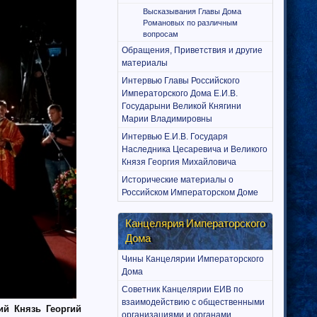
Высказывания Главы Дома
Романовых по различным
вопросам
Обращения, Приветствия и другие
материалы
Интервью Главы Российского
Императорского Дома Е.И.В.
Государыни Великой Княгини
Марии Владимировны
Интервью Е.И.В. Государя
Наследника Цесаревича и Великого
Князя Георгия Михайловича
Исторические материалы о
Российском Императорском Доме
Канцелярия Императорского
Дома
Чины Канцелярии Императорского
Дома
Советник Канцелярии ЕИВ по
взаимодействию с общественными
ий Князь Георгий
организациями и органами