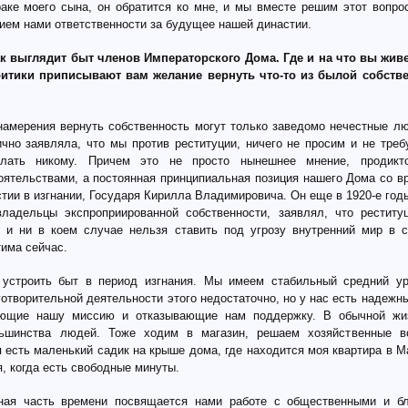
раке моего сына, он обратится ко мне, и мы вместе решим этот вопрос
нием нами ответственности за будущее нашей династии.
как выглядит быт членов Императорского Дома. Где и на что вы жив
тики приписывают вам желание вернуть что-то из былой собстве
намерения вернуть собственность могут только заведомо нечестные лю
чно заявляла, что мы против реституции, ничего не просим и не треб
елать никому. Причем это не просто нынешнее мнение, продикто
ятельствами, а постоянная принципиальная позиция нашего Дома со вр
тии в изгнании, Государя Кирилла Владимировича. Он еще в 1920-e год
ладельцы экспроприированной собственности, заявлял, что реститу
 и ни в коем случае нельзя ставить под угрозу внутренний мир в с
тима сейчас.
 устроить быт в период изгнания. Мы имеем стабильный средний ур
отворительной деятельности этого недостаточно, но у нас есть надежн
ающие нашу миссию и отказывающие нам поддержку. В обычной ж
льшинства людей. Тоже ходим в магазин, решаем хозяйственные 
я есть маленький садик на крыше дома, где находится моя квартира в 
, когда есть свободные минуты.
ьная часть времени посвящается нами работе с общественными и бл