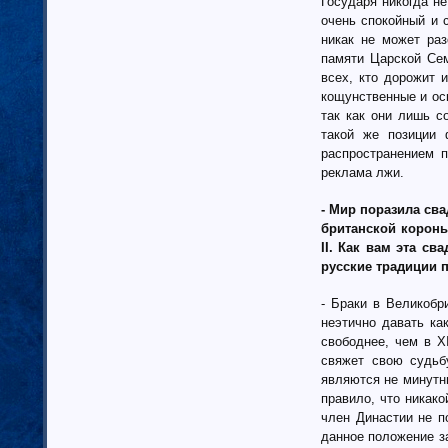
Государя никогда н
очень спокойный и 
никак не может раз
памяти Царской Сем
всех, кто дорожит 
кощунственные и оск
так как они лишь с
такой же позиции 
распространением 
реклама лжи.
- Мир поразила сва
британской короны
II. Как вам эта с
русские традиции 
- Браки в Великобр
неэтично давать ка
свободнее, чем в X
свяжет свою судьбу
являются не минутны
правило, что никак
член Династии не п
данное положение за