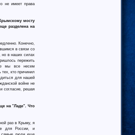
то не имеет права
о Крымскому мосту
еще разделена на
медленно. Конечно,
вшимся в связи со
, но в наших силах
пришлось пережить
ее мы все несем
 тех, кто причинил
удиться для нашей
ажданской войне не
и согласие, решая
е на "Ладе". Что
ной раз в Крыму, я
е для России, и
е самые люди еще