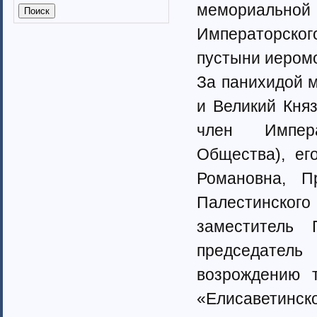
мемориальной 
Калмыкия (6)
Калужская область (37)
Императорског
Кабардино-Балкарская
республика
пустыни иером
Камчатский край (4)
За панихидой м
Карачаево-Черкеская республика
Карелия (7)
и Великий Кня
Кемеровская область (7)
Кировская область (6)
член Импера
Коми республика (3)
Общества), ег
Краснодарский край (7)
Курганская область (2)
Романовна, П
Красноярский край (7)
Палестинско
Костромская область (82)
Курская область (3)
заместитель 
Ленинградская область (13)
Липецкая область (6)
председатель
Магаданская область (3)
возрождению т
Марий Эл (5)
Мордовия республика
«Елисаветинск
Мурманская область (7)