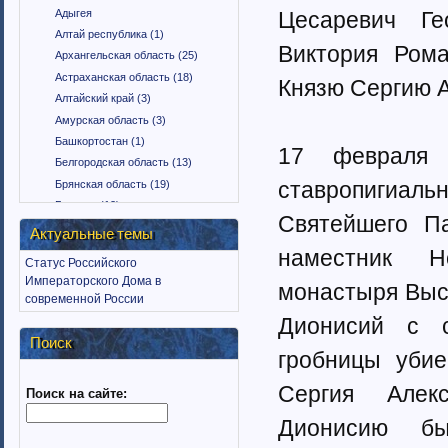
Адыгея
Цесаревич Ге
Алтай республика (1)
Виктория Ром
Архангельская область (25)
Астраханская область (18)
Князю Сергию 
Алтайский край (3)
Амурская область (3)
Башкортостан (1)
17 февраля 
Белгородская область (13)
ставропигиал
Брянская область (19)
Бурятия (12)
Святейшего Па
Владимирская область (15)
Актуальные темы
Вологодская область (9)
наместник Но
Статус Российского
Воронежская область (18)
Императорского Дома в
монастыря Выс
Дагестан (1)
современной России
Еврейская автономная область
Дионисий с с
(1)
Поиск
Забайкальский край (2)
гробницы убие
Ингушетия (18)
Сергия Алек
Поиск на сайте:
Иркутская область (11)
Ивановская область (10)
Дионисию бы
Калининградская область (9)