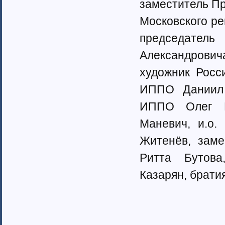
заместитель П
Ненецкий автономный округ (1)
Нижегородская область (34)
Московского р
Новгородская область (8)
Новосибирская область (10)
председател
Омская область (13)
Александрови
Оренбургская область (1)
Орловская область (11)
художник Росс
Пензенская область (4)
ИППО Даниил 
Пермский край (40)
Приморский край (5)
ИППО Олег Р
Псковская область (6)
Ростовская область (9)
Маневич, и.о.
Самарская область (13)
Житенёв, заме
Саратовская область (8)
Саха (Якутия) республика (1)
Ритта Бутов
Волгоградская область (29)
Казарян, брати
Сахалинская область (3)
Свердловская область (66)
Северная Осетия-Алания (2)
Смоленская область (5)
Ставропольский край (4)