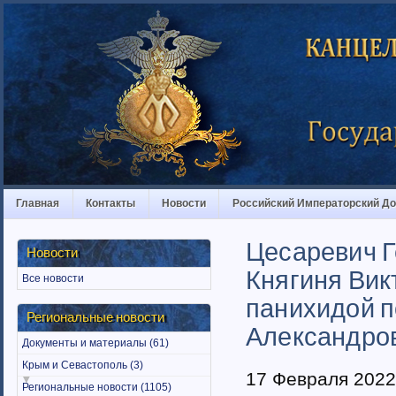
Главная
Контакты
Новости
Российский Императорский Д
Цесаревич Г
Новости
Княгиня Вик
Все новости
панихидой п
Региональные новости
Александров
Документы и материалы (61)
Крым и Севастополь (3)
17 Февраля 2022
Региональные новости (1105)