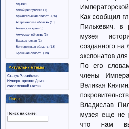
Адыгея
Императорской
Алтай республика (1)
Как сообщил г
Архангельская область (25)
Астраханская область (18)
Пилькевич, в 
Алтайский край (3)
музея истор
Амурская область (3)
Башкортостан (1)
созданного на 
Белгородская область (13)
Брянская область (19)
экспонатов для
Бурятия (12)
По его словам
Владимирская область (15)
Актуальные темы
Вологодская область (9)
члены Импера
Статус Российского
Воронежская область (18)
Императорского Дома в
Великая Княги
Дагестан (1)
современной России
Еврейская автономная область
покровительств
(1)
Поиск
Забайкальский край (2)
Владислав Пил
Ингушетия (18)
музея еще не 
Поиск на сайте:
Иркутская область (11)
Ивановская область (10)
что нам вы
Калининградская область (9)