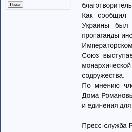
Калмыкия (6)
благотворительн
Калужская область (37)
Как сообщил П
Кабардино-Балкарская
республика
Украины был 
Камчатский край (4)
Карачаево-Черкеская республика
пропаганды инс
Карелия (7)
Императорском
Кемеровская область (7)
Кировская область (6)
Союз выступае
Коми республика (3)
монархическо
Краснодарский край (7)
Курганская область (2)
содружества.
Красноярский край (7)
Костромская область (82)
По мнению чле
Курская область (3)
Дома Романовы
Ленинградская область (13)
Липецкая область (6)
и единения для
Магаданская область (3)
Марий Эл (5)
Мордовия республика
Пресс-служба 
Мурманская область (7)