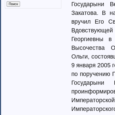
Калмыкия (6)
Государыни В
Калужская область (37)
Закатова. В н
Кабардино-Балкарская
республика
вручил Его Св
Камчатский край (4)
Карачаево-Черкеская республика
Вдовствующе
Карелия (7)
Георгиевны в
Кемеровская область (7)
Кировская область (6)
Высочества О
Коми республика (3)
Ольги, состоя
Краснодарский край (7)
Курганская область (2)
9 января 2005 
Красноярский край (7)
Костромская область (82)
по поручению Г
Курская область (3)
Государыни 
Ленинградская область (13)
Липецкая область (6)
проинформир
Магаданская область (3)
Императорско
Марий Эл (5)
Мордовия республика
Императорског
Мурманская область (7)