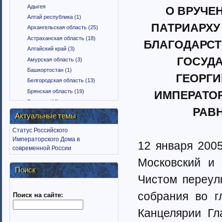
Адыгея
О ВРУЧЕ
Алтай республика (1)
ПАТРИАРХУ
Архангельская область (25)
Астраханская область (18)
БЛАГОДАРСТ
Алтайский край (3)
ГОСУД
Амурская область (3)
Башкортостан (1)
ГЕОРГИ
Белгородская область (13)
Брянская область (19)
ИМПЕРАТО
Бурятия (12)
РАВ
Владимирская область (15)
Актуальные темы
Вологодская область (9)
Статус Российского
Воронежская область (18)
Императорского Дома в
12 января 200
Дагестан (1)
современной России
Еврейская автономная область
Московский и 
(1)
Поиск
Забайкальский край (2)
Чистом переул
Ингушетия (18)
собрания во г
Поиск на сайте:
Иркутская область (11)
Ивановская область (10)
Канцелярии Гл
Калининградская область (9)