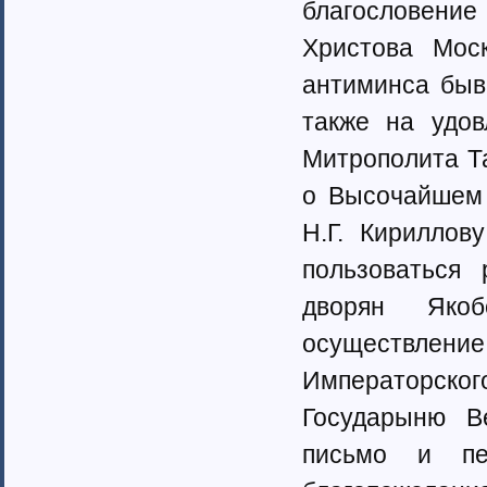
благословение
Ненецкий автономный округ (1)
Нижегородская область (34)
Христова Мос
Новгородская область (8)
Новосибирская область (10)
антиминса быв
Омская область (13)
также на удов
Оренбургская область (1)
Орловская область (11)
Митрополита Та
Пензенская область (4)
о Высочайшем 
Пермский край (40)
Приморский край (5)
Н.Г. Кириллов
Псковская область (6)
Ростовская область (9)
пользоваться
Самарская область (13)
дворян Якоб
Саратовская область (8)
Саха (Якутия) республика (1)
осуществлен
Волгоградская область (29)
Императорског
Сахалинская область (3)
Свердловская область (66)
Государыню В
Северная Осетия-Алания (2)
Смоленская область (5)
письмо и пе
Ставропольский край (4)