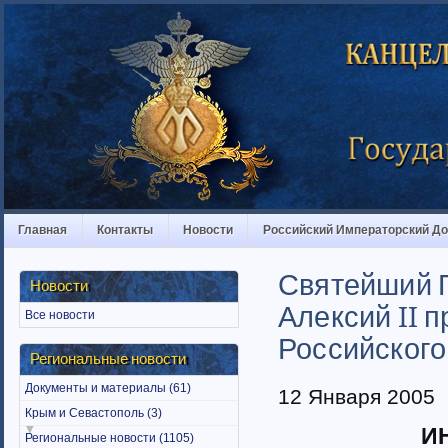
Главная
Контакты
Новости
Российский Императорский Д
Святейший П
Новости
Алексий II 
Все новости
Российского
Региональные новости
Документы и материалы (61)
12 Января 2005
Крым и Севастополь (3)
И
Региональные новости (1105)