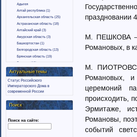
Адыгея
Государственн
Алтай республика (1)
праздновании 4
Архангельская область (25)
Астраханская область (18)
Алтайский край (3)
М. ПЕШКОВА — 
Амурская область (3)
Башкортостан (1)
Романовых, в к
Белгородская область (13)
Брянская область (19)
Бурятия (12)
М. ПИОТРОВС
Владимирская область (15)
Актуальные темы
Романовых, и
Вологодская область (9)
Статус Российского
Воронежская область (18)
Императорского Дома в
церемоний па
Дагестан (1)
современной России
Еврейская автономная область
происходить, п
(1)
Поиск
Эрмитаже, ис
Забайкальский край (2)
Ингушетия (18)
Романовы, поэт
Поиск на сайте:
Иркутская область (11)
Ивановская область (10)
событий светс
Калининградская область (9)