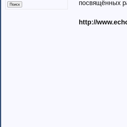
посвящённых р
Калмыкия (6)
Калужская область (37)
Кабардино-Балкарская
республика
http://www.ech
Камчатский край (4)
Карачаево-Черкеская республика
Карелия (7)
Кемеровская область (7)
Кировская область (6)
Коми республика (3)
Краснодарский край (7)
Курганская область (2)
Красноярский край (7)
Костромская область (82)
Курская область (3)
Ленинградская область (13)
Липецкая область (6)
Магаданская область (3)
Марий Эл (5)
Мордовия республика
Мурманская область (7)