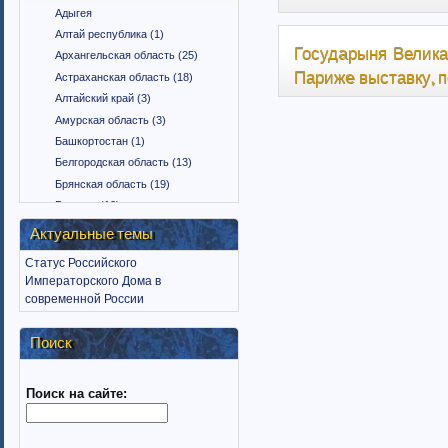
Адыгея
Алтай республика (1)
Государыня Велика
Архангельская область (25)
Париже выставку, 
Астраханская область (18)
Алтайский край (3)
Амурская область (3)
Башкортостан (1)
Белгородская область (13)
Брянская область (19)
Бурятия (12)
Владимирская область (15)
Актуальные темы
Вологодская область (9)
Статус Российского
Воронежская область (18)
Императорского Дома в
Дагестан (1)
современной России
Еврейская автономная область
(1)
Поиск
Забайкальский край (2)
Ингушетия (18)
Поиск на сайте:
Иркутская область (11)
Ивановская область (10)
Калининградская область (9)