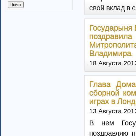
Калмыкия (6)
свой вклад в 
Калужская область (37)
Кабардино-Балкарская
республика
Государыня 
Камчатский край (4)
Карачаево-Черкеская республика
поздравила
Карелия (7)
Митрополи
Кемеровская область (7)
Владимира.
Кировская область (6)
Коми республика (3)
18 Августа 201
Краснодарский край (7)
Курганская область (2)
Красноярский край (7)
Глава Дома
Костромская область (82)
сборной ко
Курская область (3)
Ленинградская область (13)
играх в Лонд
Липецкая область (6)
13 Августа 201
Магаданская область (3)
Марий Эл (5)
В нем Госу
Мордовия республика
Мурманская область (7)
поздравляю п