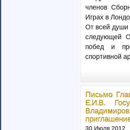
Ненецкий автономный округ (1)
членов Сбор
Нижегородская область (34)
Новгородская область (8)
Играх в Лондо
Новосибирская область (10)
От всей души
Омская область (13)
Оренбургская область (1)
следующей О
Орловская область (11)
Пензенская область (4)
побед и пр
Пермский край (40)
спортивной а
Приморский край (5)
Псковская область (6)
Ростовская область (9)
Самарская область (13)
Саратовская область (8)
Саха (Якутия) республика (1)
Письмо Гла
Волгоградская область (29)
Е.И.В. Го
Сахалинская область (3)
Свердловская область (66)
Владимировн
Северная Осетия-Алания (2)
приглашение 
Смоленская область (5)
Ставропольский край (4)
30 Июля 2012