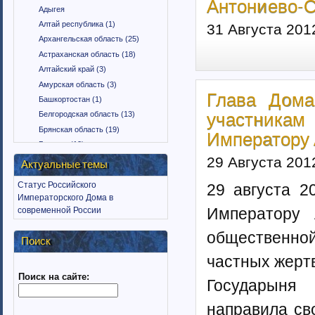
Антониево-С
Адыгея
Алтай республика (1)
31 Августа 201
Архангельская область (25)
Астраханская область (18)
Алтайский край (3)
Амурская область (3)
Глава Дома
Башкортостан (1)
Белгородская область (13)
участника
Брянская область (19)
Императору А
Бурятия (12)
29 Августа 201
Владимирская область (15)
Актуальные темы
Вологодская область (9)
Статус Российского
29 августа 2
Воронежская область (18)
Императорского Дома в
Дагестан (1)
Императору 
современной России
Еврейская автономная область
(1)
общественно
Поиск
Забайкальский край (2)
частных жерт
Ингушетия (18)
Поиск на сайте:
Иркутская область (11)
Государыня
Ивановская область (10)
направила св
Калининградская область (9)