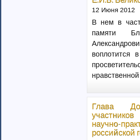
Казахстан (1)
12 Июня 2012
Таджикистан
Узбекистан (6)
В нем в част
Москва (159)
памяти Бл
страны Прибалтики (23)
Московская область (50)
Александро
Скандинавия (3)
Соединенные Штаты Америки (11)
воплотится в
Австралия (1)
просветител
Израиль
Канада (3)
нравственной 
Рязанская область (34)
Санкт-Петербург (134)
Приднестровская Республика (19)
Европейские страны (65)
Глава До
участников
научно-пра
российской 