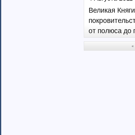
Великая Княг
покровительс
от полюса до 
« 