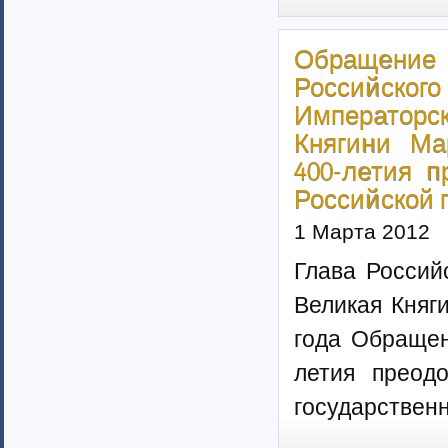
Тамбовская область (6)
Татарстан (11)
Тверская область (7)
Обращени
Томская область (5)
Российск
Тульская область (28)
Императорс
Тюменская область (58)
Тыва республика
Княгини Ма
Удмуртия (7)
400-летия 
Ульяновская область (4)
Российской 
Хабаровский край (5)
Ханты-Мансийский автономный
1 Марта 2012
округ (4)
Хакасия (1)
Глава Россий
Чеченская Республика (1)
Великая Княг
Челябинская область (16)
Чувашия (30)
года Обращен
Чукотский автономный округ (1)
Ямало-Ненецкий автономный
летия преод
округ (1)
государствен
Ярославская область (15)
Белоруссия (4)
Украина (90)