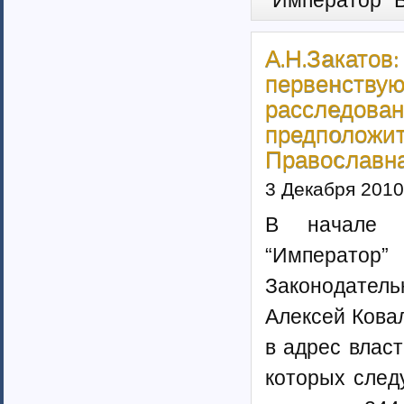
"Император" 
А.Н.Закато
первенств
расслед
предполож
Православна
3 Декабря 2010
В начале д
“Император
Законодател
Алексей Кова
в адрес власт
которых следу