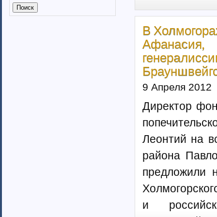
Калмыкия (6)
Калужская область (37)
Кабардино-Балкарская
В Холмогора
республика
Афанаси
Камчатский край (4)
Карачаево-Черкеская республика
генерал
Карелия (7)
Брауншвейгс
Кемеровская область (7)
Кировская область (6)
9 Апреля 2012
Коми республика (3)
Директор фон
Краснодарский край (7)
Курганская область (2)
попечительс
Красноярский край (7)
Леонтий на в
Костромская область (82)
Курская область (3)
района Павл
Ленинградская область (13)
Липецкая область (6)
предложили н
Магаданская область (3)
Холмогорског
Марий Эл (5)
Мордовия республика
и российск
Мурманская область (7)