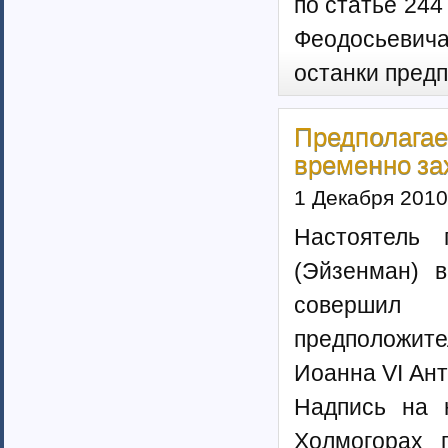
по статье 244
Феодосьевич
останки предп
Предполага
временно за
1 Декабря 2010
Настоятель 
(Эйзенман) 
совершил
предположит
Иоанна VI Ан
Надпись на 
Холмогорах 