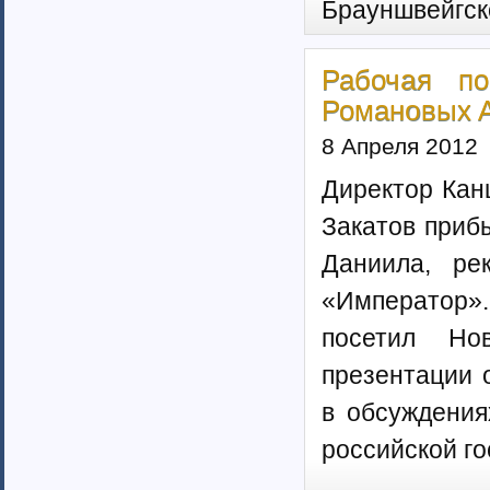
Брауншвейгск
Ненецкий автономный округ (1)
Нижегородская область (34)
Новгородская область (8)
Рабочая по
Новосибирская область (10)
Омская область (13)
Романовых А
Оренбургская область (1)
8 Апреля 2012
Орловская область (11)
Пензенская область (4)
Директор Кан
Пермский край (40)
Приморский край (5)
Закатов приб
Псковская область (6)
Даниила, ре
Ростовская область (9)
Самарская область (13)
«Император».
Саратовская область (8)
посетил Но
Саха (Якутия) республика (1)
Волгоградская область (29)
презентации 
Сахалинская область (3)
Свердловская область (66)
в обсуждения
Северная Осетия-Алания (2)
российской го
Смоленская область (5)
Ставропольский край (4)