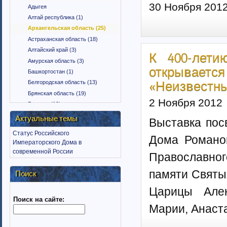
30 Ноября 201
Адыгея
Алтай республика (1)
Архангельская область (25)
Астраханская область (18)
Алтайский край (3)
К 400-лети
Амурская область (3)
открывае
Башкортостан (1)
Белгородская область (13)
«Неизвестн
Брянская область (19)
2 Ноября 2012
Бурятия (12)
Владимирская область (15)
Актуальные темы
Выставка пос
Вологодская область (9)
Статус Российского
Воронежская область (18)
Дома Романов
Императорского Дома в
Дагестан (1)
современной России
Православног
Еврейская автономная область
(1)
памяти Святы
Поиск
Забайкальский край (2)
Ингушетия (18)
Царицы Алек
Поиск на сайте:
Иркутская область (11)
Марии, Анаст
Ивановская область (10)
Калининградская область (9)