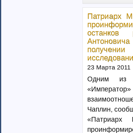
Казахстан (1)
Таджикистан
Патриарх М
Узбекистан (6)
проинформи
Москва (159)
страны Прибалтики (23)
останков 
Московская область (50)
Антоновича
Скандинавия (3)
получени
Соединенные Штаты Америки (11)
исследован
Австралия (1)
Израиль
23 Марта 2011
Канада (3)
Рязанская область (34)
Одним из ч
Санкт-Петербург (134)
«Император
Приднестровская Республика (19)
Европейские страны (65)
взаимоотноше
Чаплин, сооб
«Патриарх
проинформир