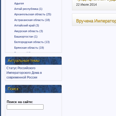
Адыгея
22 Июля 2014
Алтай республика (1)
Архангельская область (25)
Вручена Император
Астраханская область (18)
Алтайский край (3)
Амурская область (3)
Башкортостан (1)
Белгородская область (13)
Брянская область (19)
Бурятия (12)
Владимирская область (15)
Актуальные темы
Вологодская область (9)
Статус Российского
Воронежская область (18)
Императорского Дома в
Дагестан (1)
современной России
Еврейская автономная область
(1)
Поиск
Забайкальский край (2)
Ингушетия (18)
Поиск на сайте:
Иркутская область (11)
Ивановская область (10)
Калининградская область (9)