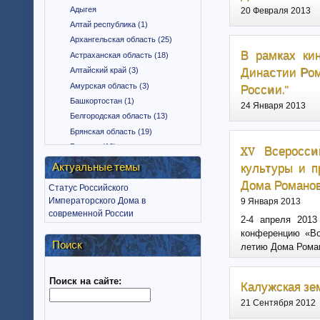
Адыгея
20 Февраля 2013
Алтай республика (1)
Архангельская область (25)
В рамках ки
Астраханская область (18)
Династии Ром
Алтайский край (3)
Амурская область (3)
России."
Башкортостан (1)
24 Января 2013
Белгородская область (13)
Брянская область (19)
Бурятия (12)
XV Всеросси
Владимирская область (15)
культуры и п
Актуальные темы
Вологодская область (9)
Дома Романов
Статус Российского
Воронежская область (18)
Императорского Дома в
9 Января 2013
Дагестан (1)
современной России
2-4 апреля 2013
Еврейская автономная область
конференцию «Во
(1)
Поиск
летию Дома Роман
Забайкальский край (2)
Ингушетия (18)
Поиск на сайте:
Иркутская область (11)
Калужская зе
Ивановская область (10)
21 Сентября 2012
Калининградская область (9)