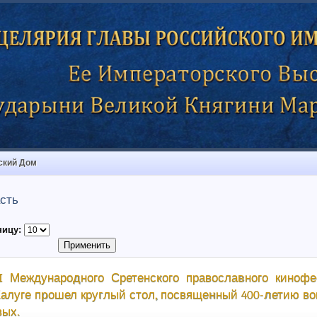
ский Дом
сть
ницу:
I Международного Сретенского православного кинофе
 Калуге прошел круглый стол, посвященный 400-летию в
вых.