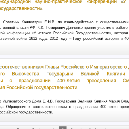
ждународной научно-практической конференции «У 
осударственности».
г. Советник Канцелярии Е.И.В. по взаимодействию с общественными
ственной власти РФ К.К. Немирович-Данченко принял участие в работ
кой конференции «У истоков Российской Государственности», котора
твенной войны 1812 года; 2012 году – Году российской истории и 4
соотечественникам Главы Российского Императорского
кого Высочества Государыни Великой Княгини
ны о праздновании 400-летия преодоления С
ия Российской государственности.
о Императорского Дома Е.И.В. Государыня Великая Княгиня Мария Вл
да Обращение к соотечественникам о праздновании 400-летия пре
оссийской государственности.