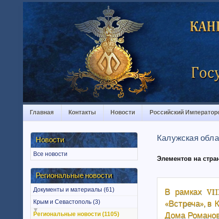
Главная
Контакты
Новости
Российский Император
Калужская обла
Новости
Все новости
Элементов на стра
Региональные новости
Документы и материалы (61)
В рамках VII
«Встреча», в
Крым и Севастополь (3)
Дома Романо
Региональные новости (1105)