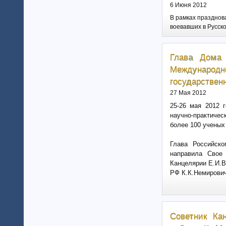
Ненецкий автономный округ (1)
6 Июня 2012
Нижегородская область (34)
В рамках празднова
Новгородская область (8)
воевавших в Русско
Новосибирская область (10)
Омская область (13)
Глава Дома 
Оренбургская область (1)
Орловская область (11)
Международн
Пензенская область (4)
государствен
Пермский край (40)
27 Мая 2012
Приморский край (5)
25-26 мая 2012 
Псковская область (6)
научно-практичес
Ростовская область (9)
более 100 ученых
Самарская область (13)
Саратовская область (8)
Глава Российск
Саха (Якутия) республика (1)
направила Свое 
Канцелярии Е.И.В
Волгоградская область (29)
РФ К.К.Немирович
Сахалинская область (3)
Свердловская область (66)
Северная Осетия-Алания (2)
Смоленская область (5)
Советник Ка
Ставропольский край (4)