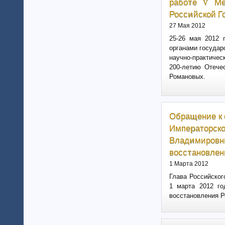
работе V Ме
Тамбовская область (6)
Российской Г
Татарстан (11)
Тверская область (7)
27 Мая 2012
Томская область (5)
25-26 мая 2012 
Тульская область (28)
органами государ
Тюменская область (58)
научно-практичес
200-летию Отечес
Тыва республика
Романовых.
Удмуртия (7)
Ульяновская область (4)
Хабаровский край (5)
Ханты-Мансийский автономный
Обращение к 
округ (4)
Императорс
Хакасия (1)
Владимиров
Чеченская Республика (1)
Челябинская область (16)
восстановлен
Чувашия (30)
1 Марта 2012
Чукотский автономный округ (1)
Глава Российског
Ямало-Ненецкий автономный
1 марта 2012 го
округ (1)
восстановления Р
Ярославская область (15)
Белоруссия (4)
Украина (90)