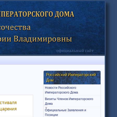
Российский Императорский
Дом
Новости Российского
Императорского Дома
Визиты Членов Императорского
стиваля
Дома
оцарения
Официальные Заявления и
Позиции