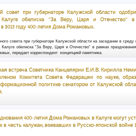
ый совет при губернаторе Калужской области одобр
 Калуге обелиска "За Веру, Царя и Отечество" в
в 2013 году 400-летия Дома Романовых.
ного совета при губернаторе Калужской области на заседании в среду
 Калуге обелиска "За Веру, Царя и Отечество" в рамках празднования
овых, передает корреспондент концепцией памятника.
ая встреча Советника Канцелярии Е.И.В. Кирилла Нем
членом Комитета Совета Федерации по науке, образ
нформационной политике сенатором от Калужской обла
м.
зднования 400-летия Дома Романовых в Калуге могут ус
 в честь калужан, воевавших в Русско-японской войне 1