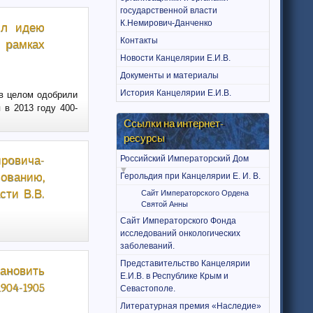
государственной власти
К.Немирович-Данченко
ил идею
Контакты
 рамках
Новости Канцелярии Е.И.В.
Документы и материалы
История Канцелярии Е.И.В.
 в целом одобрили
 в 2013 году 400-
Ссылки на интернет-
ресурсы
ировича-
Российский Императорский Дом
ованию,
Герольдия при Канцелярии Е. И. В.
сти В.В.
Сайт Императорского Ордена
Святой Анны
Сайт Императорского Фонда
исследований онкологических
заболеваний.
Представительство Канцелярии
тановить
Е.И.В. в Республике Крым и
904-1905
Севастополе.
Литературная премия «Наследие»