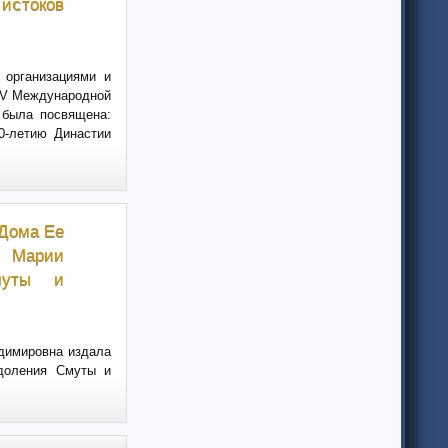
истоков
 организациями и
е V Международной
я была посвящена:
00-летию Династии
 Дома Ее
 Марии
муты и
адимировна издала
одоления Смуты и