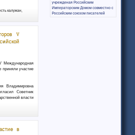
учрежденая Российским
Императорским Домом совместно с
есть калужан,
Российским союзом писателей
торов V
сийской
 V Международная
е приняли участие
ия Владимировна
огласил Советник
арственной власти
астие в