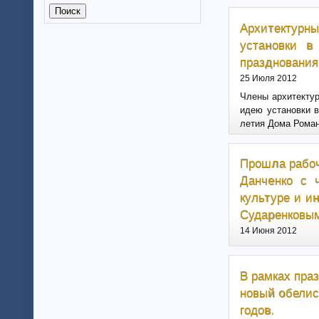
Калмыкия (6)
Калужская область (37)
Архитектурн
Кабардино-Балкарская
установки в
республика
празднования 
Камчатский край (4)
25 Июля 2012
Карачаево-Черкеская республика
Карелия (7)
Члены архитектур
Кемеровская область (7)
идею установки в
летия Дома Роман
Кировская область (6)
Коми республика (3)
Краснодарский край (7)
Прошла рабоч
Курганская область (2)
Данченко с 
Красноярский край (7)
культуре и и
Костромская область (82)
Сударенковы
Курская область (3)
14 Июня 2012
Ленинградская область (13)
Липецкая область (6)
Магаданская область (3)
В рамках пра
Марий Эл (5)
новый обелиск
Мордовия республика
Мурманская область (7)
годов.