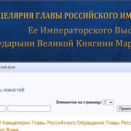
ский Дом
ь новостей
Элементов на страницу:
 Канцелярии Главы Российского Обращение Главы Рос
го Дома.