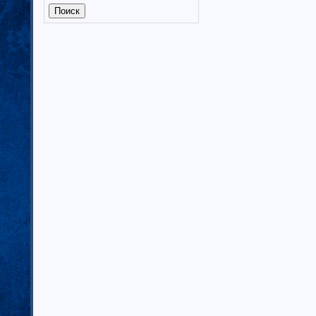
Калмыкия (6)
Калужская область (37)
Кабардино-Балкарская
республика
Камчатский край (4)
Карачаево-Черкеская республика
Карелия (7)
Кемеровская область (7)
Кировская область (6)
Коми республика (3)
Краснодарский край (7)
Курганская область (2)
Красноярский край (7)
Костромская область (82)
Курская область (3)
Ленинградская область (13)
Липецкая область (6)
Магаданская область (3)
Марий Эл (5)
Мордовия республика
Мурманская область (7)