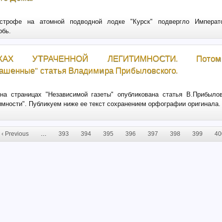
астрофе на атомной подводной лодке "Курск" подвергло Импера
рбь.
АХ УТРАЧЕННОЙ ЛЕГИТИМНОСТИ. Пото
ашенные" статья Владимира Прибыловского.
 на страницах "Независимой газеты" опубликована статья В.Прибылов
имности". Публикуем ниже ее текст сохранением орфографии оригинала.
‹ Previous
…
393
394
395
396
397
398
399
40