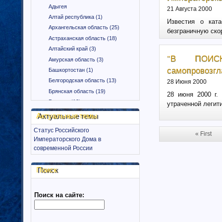
Адыгея
21 Августа 2000
Алтай республика (1)
Известия о кат
Архангельская область (25)
безграничную ско
Астраханская область (18)
Алтайский край (3)
"В ПОИСК
Амурская область (3)
самопровозгл
Башкортостан (1)
Белгородская область (13)
28 Июня 2000
Брянская область (19)
28 июня 2000 г.
Бурятия (12)
утраченной легит
Владимирская область (15)
Актуальные темы
Вологодская область (9)
Статус Российского
Воронежская область (18)
« First
Императорского Дома в
Дагестан (1)
современной России
Еврейская автономная область
(1)
Поиск
Забайкальский край (2)
Ингушетия (18)
Поиск на сайте:
Иркутская область (11)
Ивановская область (10)
Калининградская область (9)