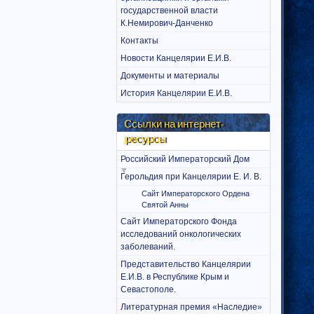
государственной власти
К.Немирович-Данченко
Контакты
Новости Канцелярии Е.И.В.
Документы и материалы
История Канцелярии Е.И.В.
Ссылки на интернет-
ресурсы
Российский Императорский Дом
Герольдия при Канцелярии Е. И. В.
Сайт Императорского Ордена
Святой Анны
Сайт Императорского Фонда
исследований онкологических
заболеваний.
Представительство Канцелярии
Е.И.В. в Республике Крым и
Севастополе.
Литературная премия «Наследие»