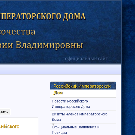
Российский Императорский
Дом
Новости Российского
Императорского Дома
Визиты Членов Императорского
Дома
сийского
Официальные Заявления и
Позиции