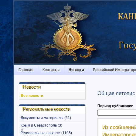
Главная
Контакты
Новости
Российский Император
Новости
Общая летопис
Все новости
Период публикации
Региональные новости
Документы и материалы (61)
Крым и Севастополь (3)
Из сообщений
Региональные новости (1105)
Императорско