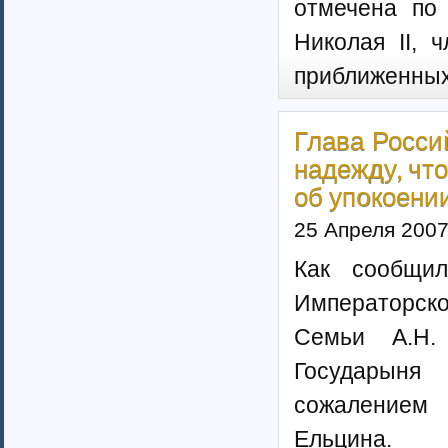
отмечена по
Тамбовская область (6)
Татарстан (11)
Николая II, 
Тверская область (7)
Томская область (5)
приближенны
Тульская область (28)
Тюменская область (58)
Тыва республика
Глава Росси
Удмуртия (7)
надежду, чт
Ульяновская область (4)
об упокоени
Хабаровский край (5)
Ханты-Мансийский автономный
25 Апреля 200
округ (4)
Хакасия (1)
Как сообщил
Чеченская Республика (1)
Императорск
Челябинская область (16)
Чувашия (30)
Семьи А.Н.
Чукотский автономный округ (1)
Ямало-Ненецкий автономный
Государыня
округ (1)
сожалением
Ярославская область (15)
Белоруссия (4)
Ельцина.
Украина (90)