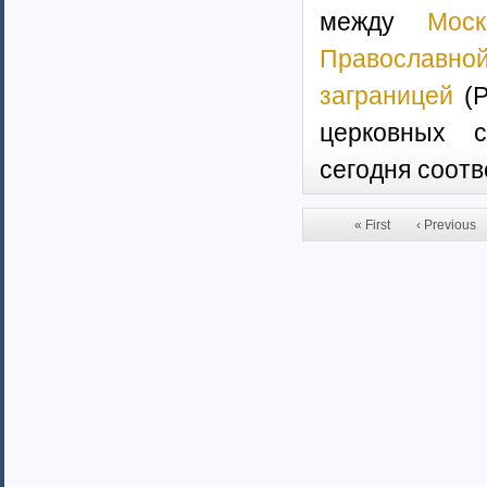
между
Моск
Прав
заграницей
(Р
церковных с
сегодня соот
« First
‹ Previous