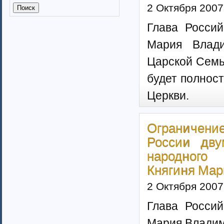
Калмыкия (6)
2 Октября 2007
Калужская область (37)
Глава Россий
Кабардино-Балкарская
республика
Мария Влади
Камчатский край (4)
Карачаево-Черкеская республика
Царской Семьи
Карелия (7)
будет полнос
Кемеровская область (7)
Кировская область (6)
Церкви.
Коми республика (3)
Краснодарский край (7)
Курганская область (2)
Ограничени
Красноярский край (7)
России дву
Костромская область (82)
Курская область (3)
народного 
Ленинградская область (13)
Княгиня Мар
Липецкая область (6)
Магаданская область (3)
2 Октября 2007
Марий Эл (5)
Глава Россий
Мордовия республика
Мурманская область (7)
Мария Владим