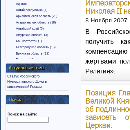
Император
Адыгея
Николая II 
Алтай республика (1)
Архангельская область (25)
8 Ноября 2007
Астраханская область (18)
Алтайский край (3)
В Российск
Амурская область (3)
получить ка
Башкортостан (1)
Белгородская область (13)
компенсацию 
Брянская область (19)
жертвами по
Бурятия (12)
Владимирская область (15)
Актуальные темы
Религия»
.
Вологодская область (9)
Статус Российского
Воронежская область (18)
Императорского Дома в
Дагестан (1)
современной России
Позиция Гла
Еврейская автономная область
(1)
Великой Кня
Поиск
Забайкальский край (2)
об подлинно
Ингушетия (18)
Поиск на сайте:
Иркутская область (11)
зависеть 
Ивановская область (10)
Церкви.
Калининградская область (9)