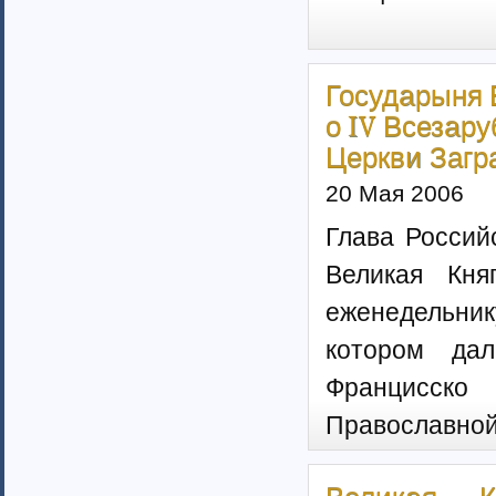
Казахстан (1)
Таджикистан
Узбекистан (6)
Государыня 
Москва (159)
страны Прибалтики (23)
о IV Всезар
Московская область (50)
Церкви Загр
Скандинавия (3)
Соединенные Штаты Америки (11)
20 Мая 2006
Австралия (1)
Глава Россий
Израиль
Канада (3)
Великая Кня
Рязанская область (34)
Санкт-Петербург (134)
еженедельнику 
Приднестровская Республика (19)
котором да
Европейские страны (65)
Францисск
Православной