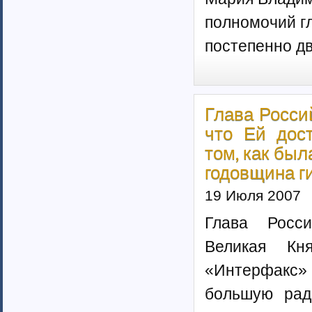
Ненецкий автономный округ (1)
полномочий гл
Нижегородская область (34)
Новгородская область (8)
постепенно дв
Новосибирская область (10)
Омская область (13)
Оренбургская область (1)
Орловская область (11)
Пензенская область (4)
Глава Росси
Пермский край (40)
что Ей дос
Приморский край (5)
том, как бы
Псковская область (6)
Ростовская область (9)
годовщина г
Самарская область (13)
19 Июля 2007
Саратовская область (8)
Саха (Якутия) республика (1)
Глава Росси
Волгоградская область (29)
Сахалинская область (3)
Великая Кн
Свердловская область (66)
«Интерфакс» 
Северная Осетия-Алания (2)
Смоленская область (5)
большую рад
Ставропольский край (4)