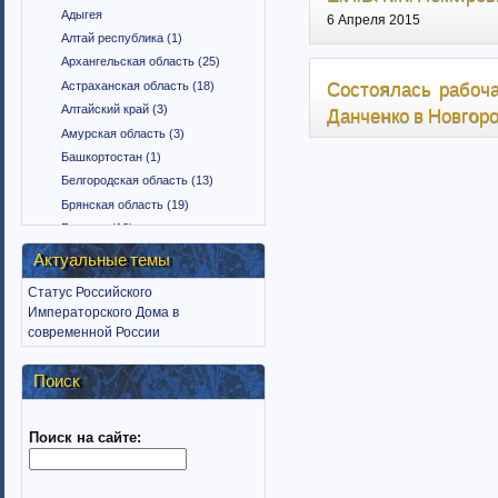
Адыгея
6 Апреля 2015
Алтай республика (1)
Архангельская область (25)
Состоялась рабоча
Астраханская область (18)
Алтайский край (3)
Данченко в Новгоро
Амурская область (3)
Башкортостан (1)
Белгородская область (13)
Брянская область (19)
Бурятия (12)
Владимирская область (15)
Актуальные темы
Вологодская область (9)
Статус Российского
Воронежская область (18)
Императорского Дома в
Дагестан (1)
современной России
Еврейская автономная область
(1)
Поиск
Забайкальский край (2)
Ингушетия (18)
Поиск на сайте:
Иркутская область (11)
Ивановская область (10)
Калининградская область (9)