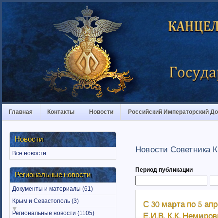
Главная
Контакты
Новости
Российский Императорский Д
Новости
Новости Советника К
Все новости
Период публикации
Региональные новости
Документы и материалы (61)
Крым и Севастополь (3)
С 30 марта по 5 ап
Региональные новости (1105)
Е.И.В. К.К. Немиро